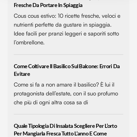
Fresche Da Portare In Spiaggia
modificare o ritirare il tuo consenso in qualsiasi momento
dalla Dichiarazione sui cookie.
Cous cous estivo: 10 ricette fresche, veloci e
nutrienti perfette da gustare in spiaggia.
Utilizziamo i cookie per personalizzare contenuti ed
Idee facili per pranzi leggeri e saporiti sotto
annunci, per fornire funzionalità dei social media e per
l’ombrellone.
analizzare il nostro traffico. Condividiamo inoltre
informazioni sul modo in cui utilizzi il nostro sito con i
nostri partner che si occupano di analisi dei dati web,
pubblicità e social media, i quali potrebbero combinarle
Come Coltivare Il Basilico Sul Balcone: Errori Da
con altre informazioni che hai fornito loro o che hanno
Evitare
raccolto dal tuo utilizzo dei loro servizi.
Come si fa a non amare il basilico? È lui il
protagonista dell’estate, con il suo profumo
che più di ogni altra cosa sa di
Quale Tipologia Di Insalata Scegliere Per L’orto
Per Mangiarla Fresca Tutto L’anno E Come