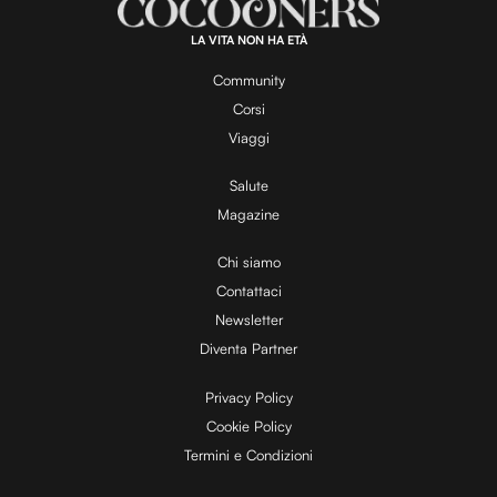
1
0
0
.
LA VITA NON HA ETÀ
0
y
0
%
Community
Corsi
V
Viaggi
Salute
Magazine
i
Chi siamo
Contattaci
d
Newsletter
Diventa Partner
e
Privacy Policy
Cookie Policy
Termini e Condizioni
o