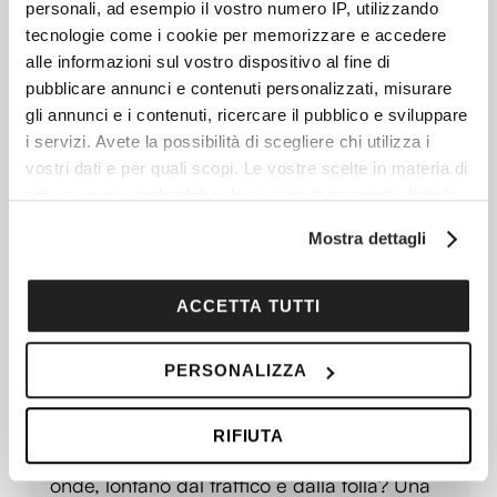
personali, ad esempio il vostro numero IP, utilizzando
tecnologie come i cookie per memorizzare e accedere
Articoli più recenti
alle informazioni sul vostro dispositivo al fine di
pubblicare annunci e contenuti personalizzati, misurare
gli annunci e i contenuti, ricercare il pubblico e sviluppare
Star Wars: Visita I Luoghi Iconici In Tunisia Dove
i servizi. Avete la possibilità di scegliere chi utilizza i
Hanno Girato La Saga
vostri dati e per quali scopi. Le vostre scelte in materia di
privacy sono applicabili solo su questa proprietà digitale
Se ti piace l’idea di immergerti nei luoghi
in cui avete effettuato le vostre scelte. È possibile
iconici in Tunisia dove hanno girato la saga
Mostra dettagli
modificare o revocare il proprio consenso in qualsiasi
di Star Wars, devi conoscere precisamente
momento dalla Dichiarazione sui cookie o facendo clic
le località in
sull'icona di attivazione della privacy.
ACCETTA TUTTI
Con il tuo consenso, vorremmo anche:
PERSONALIZZA
raccogliere informazioni sulla tua posizione
Come Funziona Una Vacanza In Barca A Vela:
geografica, con un'approssimazione di qualche
Cosa Sapere Prima Di Salpare
RIFIUTA
metro,
Hai mai sognato di svegliarti cullato dalle
Identificare il tuo dispositivo, scansionandolo
onde, lontano dal traffico e dalla folla? Una
attivamente alla ricerca di caratteristiche specifiche