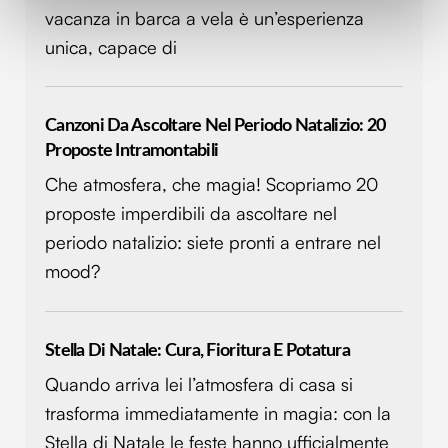
vacanza in barca a vela è un’esperienza
(impronte digitali).
unica, capace di
Approfondisci come vengono elaborati i tuoi dati personali
e imposta le tue preferenze nella
sezione dettagli
. Puoi
modificare o ritirare il tuo consenso in qualsiasi momento
dalla Dichiarazione sui cookie.
Canzoni Da Ascoltare Nel Periodo Natalizio: 20
Proposte Intramontabili
Utilizziamo i cookie per personalizzare contenuti ed
Che atmosfera, che magia! Scopriamo 20
annunci, per fornire funzionalità dei social media e per
proposte imperdibili da ascoltare nel
analizzare il nostro traffico. Condividiamo inoltre
informazioni sul modo in cui utilizzi il nostro sito con i
periodo natalizio: siete pronti a entrare nel
nostri partner che si occupano di analisi dei dati web,
mood?
pubblicità e social media, i quali potrebbero combinarle
con altre informazioni che hai fornito loro o che hanno
raccolto dal tuo utilizzo dei loro servizi.
Stella Di Natale: Cura, Fioritura E Potatura
Quando arriva lei l’atmosfera di casa si
trasforma immediatamente in magia: con la
Stella di Natale le feste hanno ufficialmente