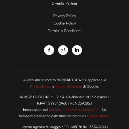
Diventa Partner
e
Privacy Policy
Cookie Policy
Termini e Condizioni
o
Questo sito è protetto da reCAPTCHA e si applicano la
Privacy Policy
e
Termini di servizio
di Google.
© 2025 COCOON Srl | Via A. Calabiana 6, 20139 Milano |
P.IVA 11299540960 | REA 2592853
Impostazioni dei
Cookies
–
Termini e Condizioni
– Le
immagini stock sono parzialmente fornite da
DepositPhotos
Licenza Agenzia di viaggio e T.O. 148078 del 13/03/2024|