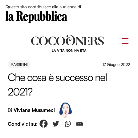
Close Me
Questo sito contribuisce alla audience di
Skip
to
Men
content
LA VITA NON HA ETÀ
PASSIONI
17 Giugno 2022
Che cosa è successo nel
2021?
Di
Viviana Musumeci