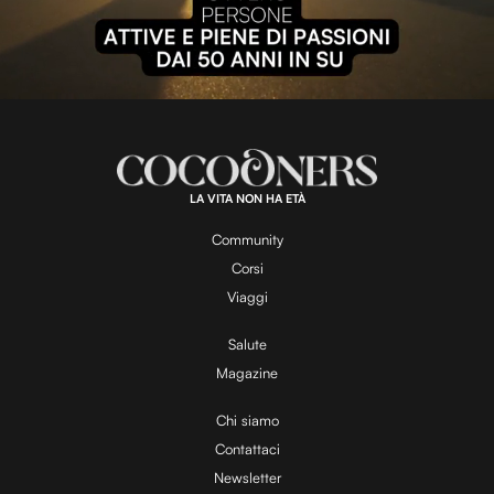
l
L
U
o
n
a
m
d
u
e
t
a
d
e
:
1
0
0
.
LA VITA NON HA ETÀ
0
y
0
%
Community
Corsi
V
Viaggi
Salute
Magazine
i
Chi siamo
Contattaci
d
Newsletter