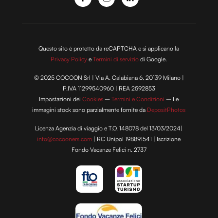
Questo sito è protetto da reCAPTCHA e si applicano la
Privacy Policy
e
Termini di servizio
di Google.
© 2025 COCOON Srl | Via A. Calabiana 6, 20139 Milano |
P.IVA 11299540960 | REA 2592853
Impostazioni dei
Cookies
–
Termini e Condizioni
– Le
immagini stock sono parzialmente fornite da
DepositPhotos
Licenza Agenzia di viaggio e T.O. 148078 del 13/03/2024|
info@cocooners.com
| RC Unipol 198891541 | Iscrizione
Fondo Vacanze Felici n. 2737