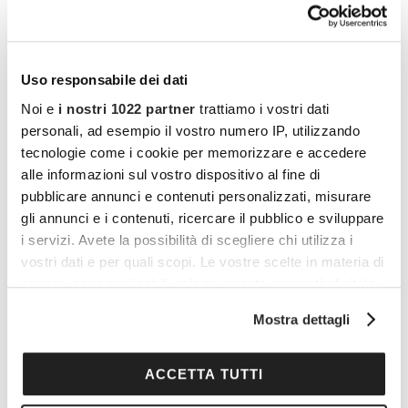
Covid-19 (green pass) associata a un
documento di identità. Per ottenerla, oltre alla
vaccinazione, è possibile sottoporsi a un
Uso responsabile dei dati
tampone antigenico o molecolare secondo le
Noi e
i nostri 1022 partner
trattiamo i vostri dati
modalità e tempistiche di legge. In mancanza
personali, ad esempio il vostro numero IP, utilizzando
della documentazione necessaria non sarà
tecnologie come i cookie per memorizzare e accedere
alle informazioni sul vostro dispositivo al fine di
consentito l’accesso.
pubblicare annunci e contenuti personalizzati, misurare
gli annunci e i contenuti, ricercare il pubblico e sviluppare
L’accesso all’Auditorium di Milano è permesso
i servizi. Avete la possibilità di scegliere chi utilizza i
con la mascherina FFP2.
vostri dati e per quali scopi. Le vostre scelte in materia di
privacy sono applicabili solo su questa proprietà digitale
in cui avete effettuato le vostre scelte. È possibile
Vuoi commentare l’articolo? Iscriviti
Mostra dettagli
modificare o revocare il proprio consenso in qualsiasi
alla community e partecipa alla
momento dalla Dichiarazione sui cookie o facendo clic
discussione.
sull'icona di attivazione della privacy.
ACCETTA TUTTI