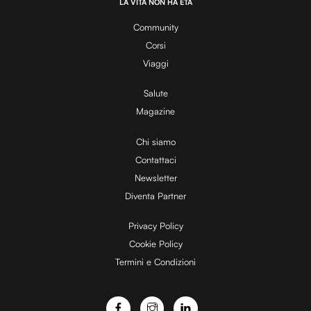
LA VITA NON HA ETÀ
0
y
0
%
Community
Corsi
V
Viaggi
Salute
Magazine
i
Chi siamo
Contattaci
d
Newsletter
Diventa Partner
e
Privacy Policy
Cookie Policy
Termini e Condizioni
o