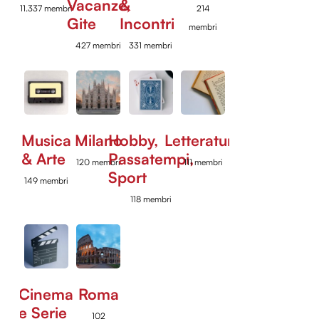
Vacanze,
&
11.337 membri
214
Gite
Incontri
membri
427 membri
331 membri
Musica
Milano
Hobby,
Letteratura
& Arte
Passatempi,
120 membri
111 membri
Sport
149 membri
118 membri
Cinema
Roma
e Serie
102