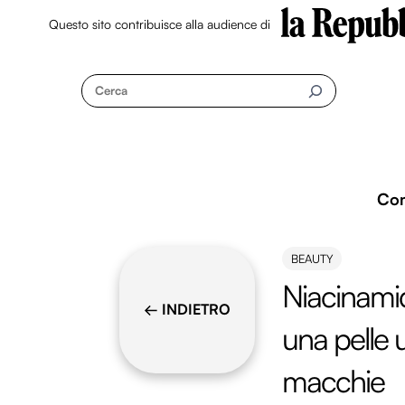
Questo sito contribuisce alla audience di
Skip
to
Cerca
content
Co
BEAUTY
Niacinamid
← INDIETRO
una pelle 
macchie