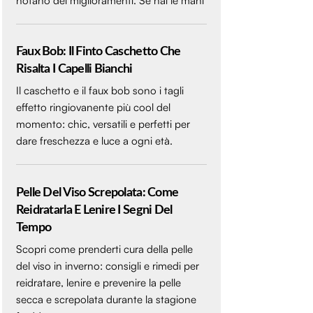
notano dei miglioramenti. Se hai le mani
Faux Bob: Il Finto Caschetto Che
Risalta I Capelli Bianchi
Il caschetto e il faux bob sono i tagli
effetto ringiovanente più cool del
momento: chic, versatili e perfetti per
dare freschezza e luce a ogni età.
Pelle Del Viso Screpolata: Come
Reidratarla E Lenire I Segni Del
Tempo
Scopri come prenderti cura della pelle
del viso in inverno: consigli e rimedi per
reidratare, lenire e prevenire la pelle
secca e screpolata durante la stagione