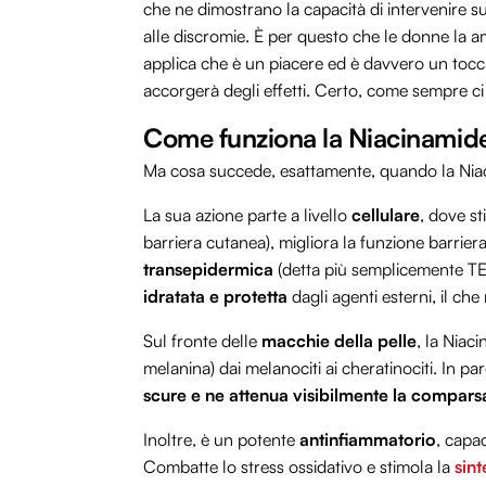
che ne dimostrano la capacità di intervenire su 
alle discromie. È per questo che le donne la a
applica che è un piacere ed è davvero un tocca
accorgerà degli effetti. Certo, come sempre ci
Come funziona la Niacinamide 
Ma cosa succede, esattamente, quando la Niac
La sua azione parte a livello
cellulare
, dove st
barriera cutanea), migliora la funzione barrier
transepidermica
(detta più semplicemente TE
idratata e protetta
dagli agenti esterni, il ch
Sul fronte delle
macchie della pelle
, la Niac
melanina) dai melanociti ai cheratinociti. In pa
scure e ne attenua visibilmente la compars
Inoltre, è un potente
antinfiammatorio
, capac
Combatte lo stress ossidativo e stimola la
sint