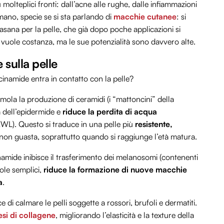
molteplici fronti: dall’acne alle rughe, dalle infiammazioni
mano, specie se si sta parlando di
macchie cutanee
: si
sana per la pelle, che già dopo poche applicazioni si
 vuole costanza, ma le sue potenzialità sono davvero alte.
sulla pelle
inamide entra in contatto con la pelle?
imola la produzione di ceramidi (i “mattoncini” della
a dell’epidermide e
riduce la perdita di acqua
WL). Questo si traduce in una pelle più
resistente,
e non guasta, soprattutto quando si raggiunge l’età matura.
inamide inibisce il trasferimento dei melanosomi (contenenti
role semplici,
riduce la formazione di nuove macchie
a
.
e di calmare le pelli soggette a rossori, brufoli e dermatiti.
esi di collagene
, migliorando l’elasticità e la texture della