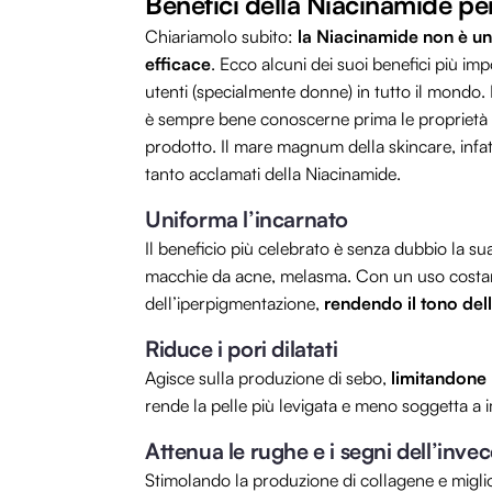
Benefici della Niacinamide per
Chiariamolo subito:
la Niacinamide non è un
efficace
. Ecco alcuni dei suoi benefici più impo
utenti (specialmente donne) in tutto il mondo.
è sempre bene conoscerne prima le proprietà e
prodotto. Il mare magnum della skincare, infa
tanto acclamati della Niacinamide.
Uniforma l’incarnato
Il beneficio più celebrato è senza dubbio la su
macchie da acne, melasma. Con un uso costante
dell’iperpigmentazione,
rendendo il tono de
Riduce i pori dilatati
Agisce sulla produzione di sebo,
limitandone 
rende la pelle più levigata e meno soggetta a 
Attenua le rughe e i segni dell’inv
Stimolando la produzione di collagene e miglio