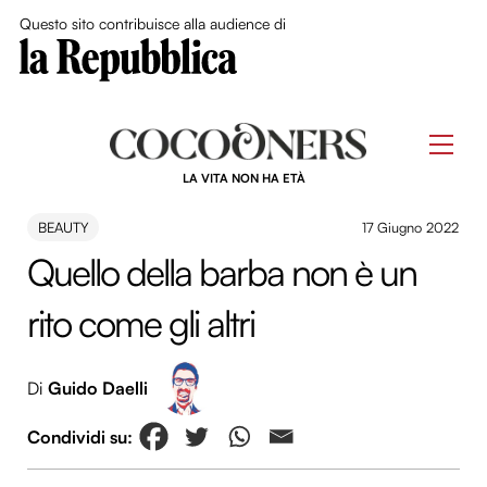
Close Me
Questo sito contribuisce alla audience di
Skip
to
Men
content
LA VITA NON HA ETÀ
BEAUTY
17 Giugno 2022
Quello della barba non è un
rito come gli altri
Di
Guido Daelli