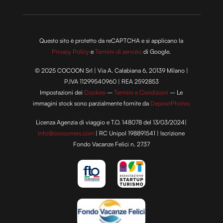
Questo sito è protetto da reCAPTCHA e si applicano la
Privacy Policy
e
Termini di servizio
di Google.
© 2025 COCOON Srl | Via A. Calabiana 6, 20139 Milano |
P.IVA 11299540960 | REA 2592853
Impostazioni dei
Cookies
–
Termini e Condizioni
– Le
immagini stock sono parzialmente fornite da
DepositPhotos
Licenza Agenzia di viaggio e T.O. 148078 del 13/03/2024|
info@cocooners.com
| RC Unipol 198891541 | Iscrizione
Fondo Vacanze Felici n. 2737