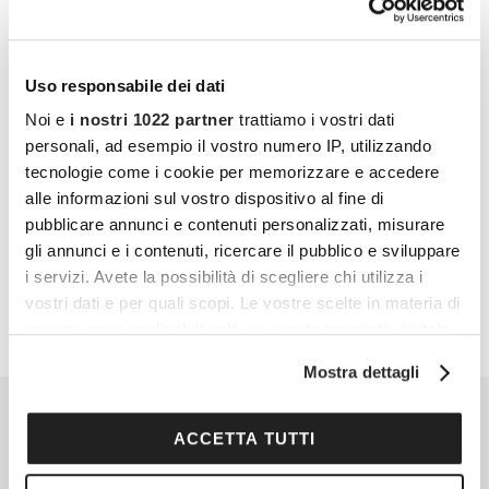
discussione.
Cocooners è una community che aggrega
persone appassionate, piene di interessi e
Uso responsabile dei dati
gratitudine nei confronti della vita, per offrire
Noi e
i nostri 1022 partner
trattiamo i vostri dati
personali, ad esempio il vostro numero IP, utilizzando
loro esperienze di socialità e risorse per vivere
tecnologie come i cookie per memorizzare e accedere
al meglio.
alle informazioni sul vostro dispositivo al fine di
pubblicare annunci e contenuti personalizzati, misurare
PARTECIPA ANCHE TU
gli annunci e i contenuti, ricercare il pubblico e sviluppare
i servizi. Avete la possibilità di scegliere chi utilizza i
vostri dati e per quali scopi. Le vostre scelte in materia di
privacy sono applicabili solo su questa proprietà digitale
in cui avete effettuato le vostre scelte. È possibile
Mostra dettagli
modificare o revocare il proprio consenso in qualsiasi
momento dalla Dichiarazione sui cookie o facendo clic
sull'icona di attivazione della privacy.
ACCETTA TUTTI
Con il tuo consenso, vorremmo anche: