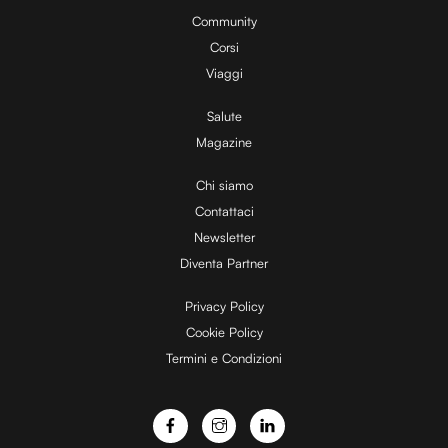
y
0
%
Community
Corsi
V
Viaggi
Salute
Magazine
i
Chi siamo
Contattaci
d
Newsletter
Diventa Partner
e
Privacy Policy
Cookie Policy
Termini e Condizioni
o