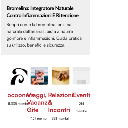
Bromelina: Integratore Naturale
Contro Infiammazioni E Ritenzione
Scopri come la bromelina, enzima
naturale dell’ananas, aiuta a ridurre
gonfiore e infiammazioni. Guida pratica
su utilizzo, benefici e sicurezza.
Cocooners
Viaggi,
Relazioni
Eventi
Vacanze,
&
11.335 membri
214
Gite
Incontri
membri
427 membri
331 membri