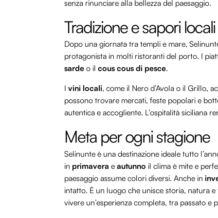
senza rinunciare alla bellezza del paesaggio.
Tradizione e sapori locali
Dopo una giornata tra templi e mare, Selinunte
protagonista in molti ristoranti del porto. I pia
sarde
o il
cous cous di pesce
.
I
vini locali
, come il Nero d’Avola o il Grillo,
possono trovare mercati, feste popolari e bott
autentica e accogliente. L’ospitalità siciliana 
Meta per ogni stagione
Selinunte è una destinazione ideale tutto l’ann
in
primavera
e
autunno
il clima è mite e perfe
paesaggio assume colori diversi. Anche in
inv
intatto. È un luogo che unisce storia, natura e 
vivere un’esperienza completa, tra passato e pr