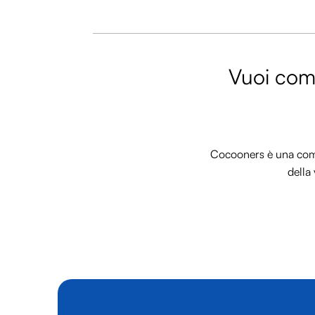
Vuoi comm
Cocooners è una commu
della 