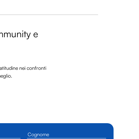
ommunity e
titudine nei confronti
meglio.