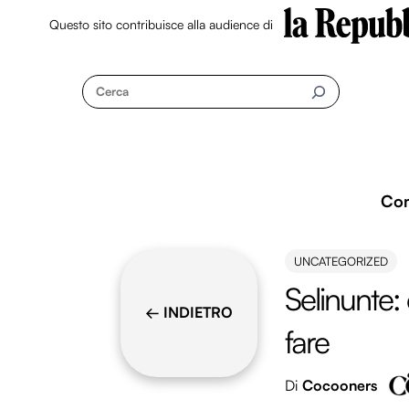
Questo sito contribuisce alla audience di
Skip
to
Cerca
content
Co
UNCATEGORIZED
Selinunte:
← INDIETRO
fare
Di
Cocooners