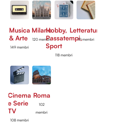
Musica
Milano
Hobby,
Letteratura
& Arte
Passatempi,
120 membri
111 membri
Sport
149 membri
118 membri
Cinema
Roma
e Serie
102
TV
membri
108 membri