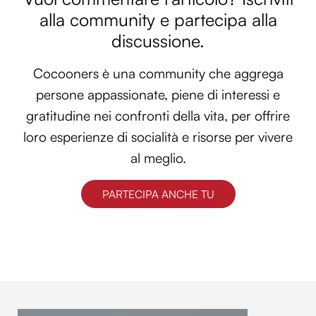
alla community e partecipa alla
Utilizziamo i cookie per personalizzare contenuti ed
annunci, per fornire funzionalità dei social media e per
discussione.
analizzare il nostro traffico. Condividiamo inoltre
informazioni sul modo in cui utilizzi il nostro sito con i
Cocooners è una community che aggrega
nostri partner che si occupano di analisi dei dati web,
persone appassionate, piene di interessi e
pubblicità e social media, i quali potrebbero combinarle
gratitudine nei confronti della vita, per offrire
con altre informazioni che hai fornito loro o che hanno
loro esperienze di socialità e risorse per vivere
raccolto dal tuo utilizzo dei loro servizi.
al meglio.
PARTECIPA ANCHE TU