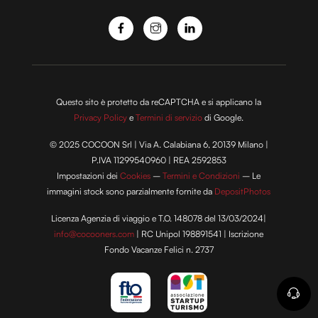
Questo sito è protetto da reCAPTCHA e si applicano la
Privacy Policy
e
Termini di servizio
di Google.
© 2025 COCOON Srl | Via A. Calabiana 6, 20139 Milano |
P.IVA 11299540960 | REA 2592853
Impostazioni dei
Cookies
–
Termini e Condizioni
– Le
immagini stock sono parzialmente fornite da
DepositPhotos
Licenza Agenzia di viaggio e T.O. 148078 del 13/03/2024|
info@cocooners.com
| RC Unipol 198891541 | Iscrizione
Fondo Vacanze Felici n. 2737