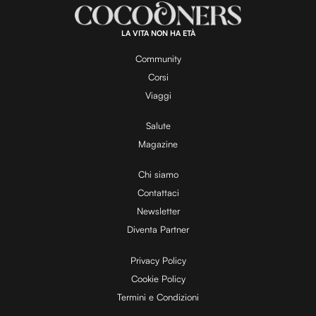
a
:
1
0
0
.
LA VITA NON HA ETÀ
0
y
0
%
Community
Corsi
V
Viaggi
Salute
Magazine
i
Chi siamo
Contattaci
d
Newsletter
Diventa Partner
e
Privacy Policy
Cookie Policy
Termini e Condizioni
o