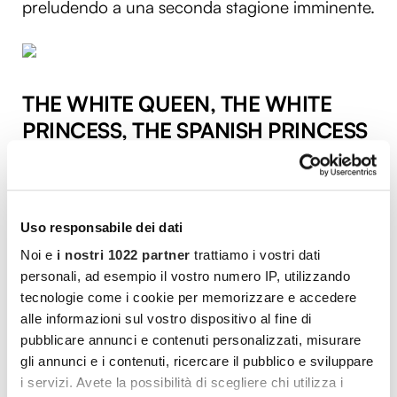
preludendo a una seconda stagione imminente.
THE WHITE QUEEN, THE WHITE
PRINCESS, THE SPANISH PRINCESS
Dove guardarle: TIMVision e Starzplay
Una miniserie in forma di trilogia per gli
Uso responsabile dei dati
appassionati della storia della
famiglia reale
Noi e
i nostri 1022 partner
trattiamo i vostri dati
inglese
, che segue, in ordine cronologico, la
personali, ad esempio il vostro numero IP, utilizzando
salita al potere della dinastia dei
Tudor
: si parte
tecnologie come i cookie per memorizzare e accedere
con
Elisabetta Woodville
, protagonista di
The
alle informazioni sul vostro dispositivo al fine di
pubblicare annunci e contenuti personalizzati, misurare
White Queen
, interpretata da Rebecca
gli annunci e i contenuti, ricercare il pubblico e sviluppare
Ferguson, per proseguire con
Elisabetta di
i servizi. Avete la possibilità di scegliere chi utilizza i