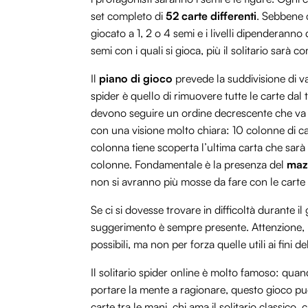
set completo di
52 carte differenti
. Sebbene c
giocato a 1, 2 o 4 semi e i livelli dipenderanno
semi con i quali si gioca, più il solitario sar
Il
piano di gioco
prevede la suddivisione di var
spider è quello di rimuovere tutte le carte dal 
devono seguire un ordine decrescente che va d
con una visione molto chiara: 10 colonne di ca
colonna tiene scoperta l’ultima carta che sarà 
colonne. Fondamentale è la presenza del
mazz
non si avranno più mosse da fare con le carte 
Se ci si dovesse trovare in difficoltà durante il
suggerimento è sempre presente. Attenzione, p
possibili, ma non per forza quelle utili ai fini d
Il solitario spider online è molto famoso: quan
portare la mente a ragionare, questo gioco può
carte tra le mani, chi ama il solitario classico, 