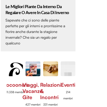
Le Migliori Piante Da Interno Da
Regalare O Avere In Casa Di Inverno
Sapevate che ci sono delle piante
perfette per gli interni e prontissime a
fiorire anche durante la stagione
invernale? Che sia un regalo per
qualcuno
Cocooners
Viaggi,
Relazioni
Eventi
Vacanze,
&
11.338 membri
214
Gite
Incontri
membri
427 membri
331 membri