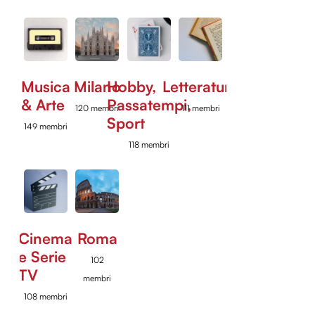
Musica
Milano
Hobby,
Letteratura
& Arte
Passatempi,
120 membri
111 membri
Sport
149 membri
118 membri
Cinema
Roma
e Serie
102
TV
membri
108 membri