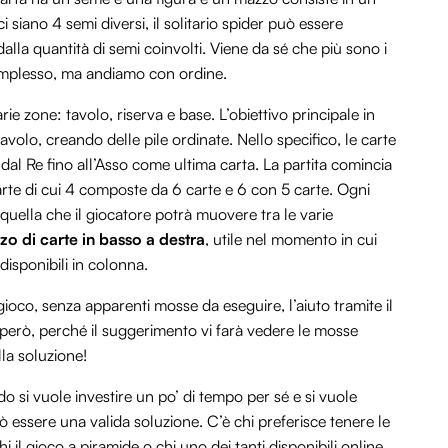
i siano 4 semi diversi, il solitario spider può essere
 dalla quantità di semi coinvolti. Viene da sé che più sono i
à complesso, ma andiamo con ordine.
ie zone: tavolo, riserva e base. L’obiettivo principale in
tavolo, creando delle pile ordinate. Nello specifico, le carte
al Re fino all’Asso come ultima carta. La partita comincia
rte di cui 4 composte da 6 carte e 6 con 5 carte. Ogni
quella che il giocatore potrà muovere tra le varie
o di carte in basso a destra
, utile nel momento in cui
disponibili in colonna.
 gioco, senza apparenti mosse da eseguire, l’aiuto tramite il
erò, perché il suggerimento vi farà vedere le mosse
ella soluzione!
do si vuole investire un po’ di tempo per sé e si vuole
 essere una valida soluzione. C’è chi preferisce tenere le
chi il gioco a piramide o chi uno dei tanti disponibili online,