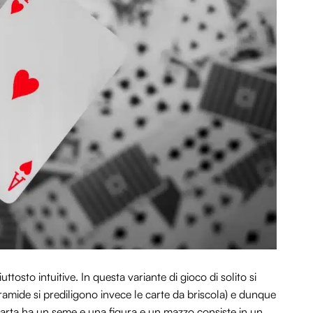
uttosto intuitive. In questa variante di gioco di solito si
piramide si prediligono invece le carte da briscola) e dunque
 carta ha un seme e una figura e un mazzo consiste in un