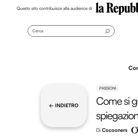
Questo sito contribuisce alla audience di
Skip
to
Cerca
content
Co
PASSIONI
Come si gio
← INDIETRO
spiegazio
Di
Cocooners