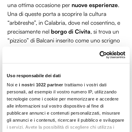
una ottima occasione per
nuove esperienze
.
Una di queste porta a scoprire la cultura
“arbëreshe”, in Calabria, dove nel cosentino, e
precisamente nel
borgo di Civita
, si trova un
“pizzico” di Balcani inserito come uno scrigno
nella regione. Qui è custodita da secoli la
cultura di un popolo di origine albanese, gli
Arbëreshe, arrivato in Italia tra il XV e il XVIII
secolo. L’incantevole borgo che si trova
Uso responsabile dei dati
all’interno del Parco nazionale del Pollino offre
Noi e
i nostri 1022 partner
trattiamo i vostri dati
personali, ad esempio il vostro numero IP, utilizzando
alla vista dei turisti il
Museo Etnico Arbëreshë
,
tecnologie come i cookie per memorizzare e accedere
nel quale sono conservati monili e
alle informazioni sul vostro dispositivo al fine di
abbigliamento di questo popolo. Grazie a questi
pubblicare annunci e contenuti personalizzati, misurare
oggetti si possono apprezzare le tradizioni e le
gli annunci e i contenuti, ricercare il pubblico e sviluppare
i servizi. Avete la possibilità di scegliere chi utilizza i
usanze, oltre che i sapori della cucina tipica, e