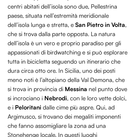
centri abitati dell’isola sono due, Pellestrina
Utilizziamo i cookie per personalizzare contenuti ed
annunci, per fornire funzionalità dei social media e per
paese, situata nell’estremità meridionale
analizzare il nostro traffico. Condividiamo inoltre
dell’isola lunga e stretta, e
San Pietro in Volta
,
informazioni sul modo in cui utilizzi il nostro sito con i
che si trova dalla parte opposta. La natura
nostri partner che si occupano di analisi dei dati web,
dell’isola è un vero e proprio paradiso per gli
pubblicità e social media, i quali potrebbero combinarle
con altre informazioni che hai fornito loro o che hanno
appassionati di birdwatching e si può esplorare
raccolto dal tuo utilizzo dei loro servizi.
tutta in bicicletta seguendo un itinerario che
dura circa otto ore. In Sicilia, uno dei posti
meno noti è l’altopiano della Val Demona, che
si trova in provincia di
Messina
nel punto dove
si incrociano i
Nebrodi
, con le loro vette dolci,
e i
Peloritani
dalle cime più aspre. Qui, ad
Argimusco, si trovano dei megaliti imponenti
che fanno assomigliare la zona ad una
Stonehenge locale. In questi luoghi