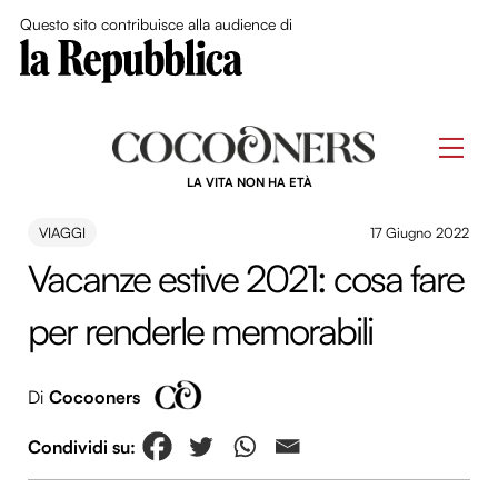
Close Me
Questo sito contribuisce alla audience di
Skip
to
Men
content
LA VITA NON HA ETÀ
VIAGGI
17 Giugno 2022
Vacanze estive 2021: cosa fare
per renderle memorabili
Di
Cocooners