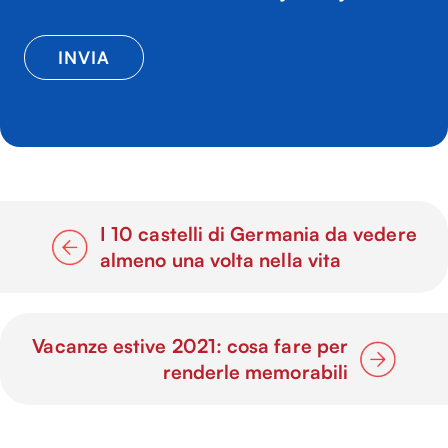
I 10 castelli di Germania da vedere
almeno una volta nella vita
Vacanze estive 2021: cosa fare per
renderle memorabili