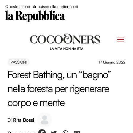
Close Me
Questo sito contribuisce alla audience di
Skip
to
Men
content
LA VITA NON HA ETÀ
PASSIONI
17 Giugno 2022
Forest Bathing, un “bagno”
nella foresta per rigenerare
corpo e mente
Di
Rita Bossi