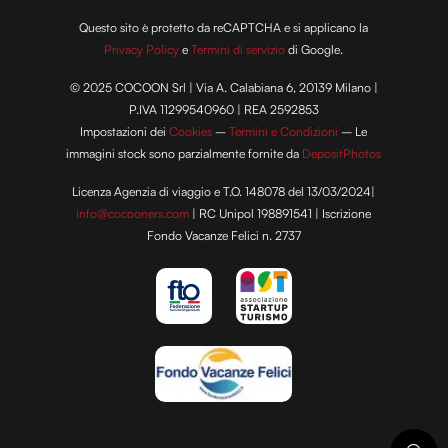
Questo sito è protetto da reCAPTCHA e si applicano la
Privacy Policy
e
Termini di servizio
di Google.
© 2025 COCOON Srl | Via A. Calabiana 6, 20139 Milano |
P.IVA 11299540960 | REA 2592853
Impostazioni dei
Cookies
–
Termini e Condizioni
– Le
immagini stock sono parzialmente fornite da
DepositPhotos
Licenza Agenzia di viaggio e T.O. 148078 del 13/03/2024|
info@cocooners.com
| RC Unipol 198891541 | Iscrizione
Fondo Vacanze Felici n. 2737