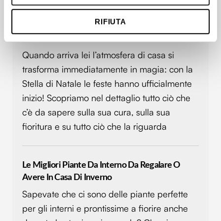
geografica, con un'approssimazione di qualche
RIFIUTA
metro,
Identificare il tuo dispositivo, scansionandolo
Stella Di Natale: Cura, Fioritura E Potatura
attivamente alla ricerca di caratteristiche specifiche
Quando arriva lei l’atmosfera di casa si
(impronte digitali).
trasforma immediatamente in magia: con la
Approfondisci come vengono elaborati i tuoi dati personali
Stella di Natale le feste hanno ufficialmente
e imposta le tue preferenze nella
sezione dettagli
. Puoi
modificare o ritirare il tuo consenso in qualsiasi momento
inizio! Scopriamo nel dettaglio tutto ciò che
dalla Dichiarazione sui cookie.
c’è da sapere sulla sua cura, sulla sua
fioritura e su tutto ciò che la riguarda
Utilizziamo i cookie per personalizzare contenuti ed
annunci, per fornire funzionalità dei social media e per
analizzare il nostro traffico. Condividiamo inoltre
Le Migliori Piante Da Interno Da Regalare O
informazioni sul modo in cui utilizzi il nostro sito con i
Avere In Casa Di Inverno
nostri partner che si occupano di analisi dei dati web,
pubblicità e social media, i quali potrebbero combinarle
Sapevate che ci sono delle piante perfette
con altre informazioni che hai fornito loro o che hanno
per gli interni e prontissime a fiorire anche
raccolto dal tuo utilizzo dei loro servizi.