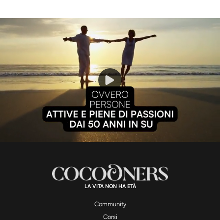
P
l
L
U
o
n
a
m
d
u
e
t
a
d
e
:
1
0
0
.
LA VITA NON HA ETÀ
0
y
0
%
Community
Corsi