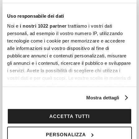
Uso responsabile dei dati
Come Funziona Una Vacanza In Barca A Vela:
Noi e
i nostri 1022 partner
trattiamo i vostri dati
Cosa Sapere Prima Di Salpare
personali, ad esempio il vostro numero IP, utilizzando
tecnologie come i cookie per memorizzare e accedere
Hai mai sognato di svegliarti cullato dalle
alle informazioni sul vostro dispositivo al fine di
onde, lontano dal traffico e dalla folla? Una
pubblicare annunci e contenuti personalizzati, misurare
vacanza in barca a vela è un’esperienza
gli annunci e i contenuti, ricercare il pubblico e sviluppare
unica, capace di
i servizi. Avete la possibilità di scegliere chi utilizza i
vostri dati e per quali scopi. Le vostre scelte in materia di
privacy sono applicabili solo su questa proprietà digitale
in cui avete effettuato le vostre scelte. È possibile
Canzoni Da Ascoltare Nel Periodo Natalizio: 20
Mostra dettagli
modificare o revocare il proprio consenso in qualsiasi
Proposte Intramontabili
momento dalla Dichiarazione sui cookie o facendo clic
Che atmosfera, che magia! Scopriamo 20
sull'icona di attivazione della privacy.
ACCETTA TUTTI
proposte imperdibili da ascoltare nel
periodo natalizio: siete pronti a entrare nel
Con il tuo consenso, vorremmo anche:
PERSONALIZZA
mood?
raccogliere informazioni sulla tua posizione