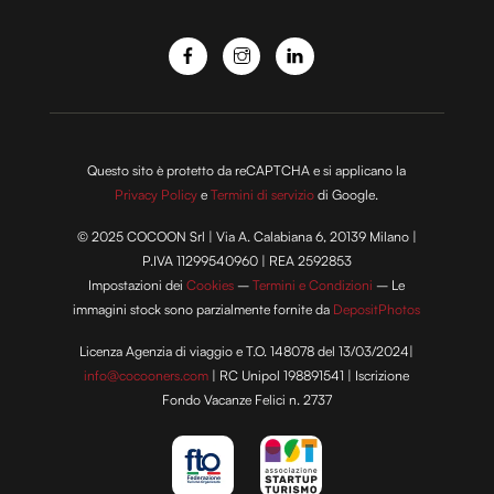
o
Questo sito è protetto da reCAPTCHA e si applicano la
Privacy Policy
e
Termini di servizio
di Google.
© 2025 COCOON Srl | Via A. Calabiana 6, 20139 Milano |
P.IVA 11299540960 | REA 2592853
Impostazioni dei
Cookies
–
Termini e Condizioni
– Le
immagini stock sono parzialmente fornite da
DepositPhotos
Licenza Agenzia di viaggio e T.O. 148078 del 13/03/2024|
info@cocooners.com
| RC Unipol 198891541 | Iscrizione
Fondo Vacanze Felici n. 2737