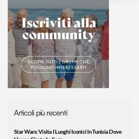
e imposta le tue preferenze nella
sezione dettagli
. Puoi
modificare o ritirare il tuo consenso in qualsiasi momento
dalla Dichiarazione sui cookie.
Utilizziamo i cookie per personalizzare contenuti ed
annunci, per fornire funzionalità dei social media e per
analizzare il nostro traffico. Condividiamo inoltre
informazioni sul modo in cui utilizzi il nostro sito con i
nostri partner che si occupano di analisi dei dati web,
pubblicità e social media, i quali potrebbero combinarle
con altre informazioni che hai fornito loro o che hanno
raccolto dal tuo utilizzo dei loro servizi.
Articoli più recenti
Star Wars: Visita I Luoghi Iconici In Tunisia Dove