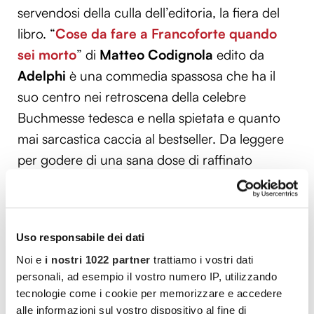
servendosi della culla dell’editoria, la fiera del
libro. “
Cose da fare a Francoforte quando
sei morto
” di
Matteo Codignola
edito da
Adelphi
è una commedia spassosa che ha il
suo centro nei retroscena della celebre
Buchmesse tedesca e nella spietata e quanto
mai sarcastica caccia al bestseller. Da leggere
per godere di una sana dose di raffinato
umorismo.
Buona estate e buona lettura a tutti!
Uso responsabile dei dati
Noi e
i nostri 1022 partner
trattiamo i vostri dati
personali, ad esempio il vostro numero IP, utilizzando
tecnologie come i cookie per memorizzare e accedere
Vuoi commentare l’articolo? Iscriviti
alle informazioni sul vostro dispositivo al fine di