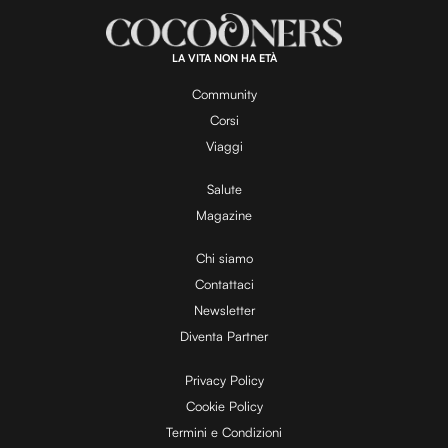
a
d
e
:
1
0
0
.
LA VITA NON HA ETÀ
0
y
0
%
Community
Corsi
V
Viaggi
Salute
Magazine
i
Chi siamo
Contattaci
d
Newsletter
Diventa Partner
e
Privacy Policy
Cookie Policy
Termini e Condizioni