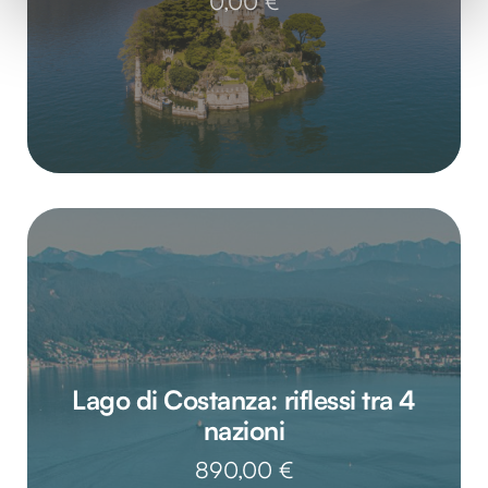
0,00
€
(impronte digitali).
Approfondisci come vengono elaborati i tuoi dati personali
e imposta le tue preferenze nella
sezione dettagli
. Puoi
modificare o ritirare il tuo consenso in qualsiasi momento
dalla Dichiarazione sui cookie.
Utilizziamo i cookie per personalizzare contenuti ed
annunci, per fornire funzionalità dei social media e per
analizzare il nostro traffico. Condividiamo inoltre
informazioni sul modo in cui utilizzi il nostro sito con i
nostri partner che si occupano di analisi dei dati web,
pubblicità e social media, i quali potrebbero combinarle
con altre informazioni che hai fornito loro o che hanno
raccolto dal tuo utilizzo dei loro servizi.
Lago di Costanza: riflessi tra 4
nazioni
890,00
€