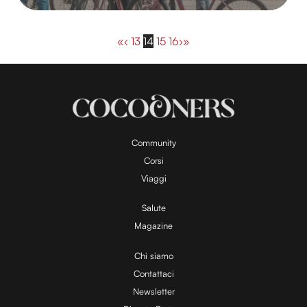
«
‹
13
14
15
16
›
»
Community
Corsi
Viaggi
Salute
Magazine
Chi siamo
Contattaci
Newsletter