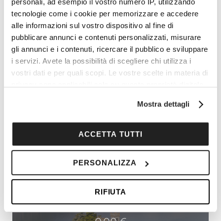
1.890,00
€
personali, ad esempio il vostro numero IP, utilizzando
tecnologie come i cookie per memorizzare e accedere
alle informazioni sul vostro dispositivo al fine di
pubblicare annunci e contenuti personalizzati, misurare
gli annunci e i contenuti, ricercare il pubblico e sviluppare
i servizi. Avete la possibilità di scegliere chi utilizza i
vostri dati e per quali scopi. Le vostre scelte in materia di
privacy sono applicabili solo su questa proprietà digitale
in cui avete effettuato le vostre scelte. È possibile
Mostra dettagli
modificare o revocare il proprio consenso in qualsiasi
momento dalla Dichiarazione sui cookie o facendo clic
sull'icona di attivazione della privacy.
ACCETTA TUTTI
Con il tuo consenso, vorremmo anche:
PERSONALIZZA
raccogliere informazioni sulla tua posizione
geografica, con un'approssimazione di qualche
Lago d’Iseo e Franciacorta: un tour
RIFIUTA
metro,
enogastronomico
Identificare il tuo dispositivo, scansionandolo
attivamente alla ricerca di caratteristiche specifiche