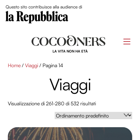
Close Me
Questo sito contribuisce alla audience di
Skip
to
Men
content
LA VITA NON HA ETÀ
Home
/
Viaggi
/ Pagina 14
Viaggi
Visualizzazione di 261-280 di 532 risultati