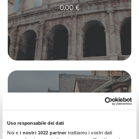
0,00
€
Uso responsabile dei dati
La magia del Natale sul Reno
Noi e
i nostri 1022 partner
trattiamo i vostri dati