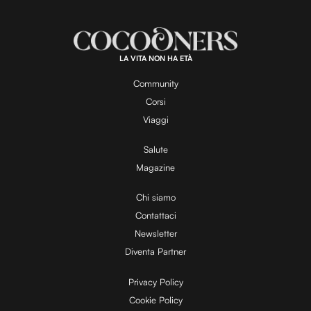
a
m
d
u
e
t
a
d
e
:
1
0
0
.
LA VITA NON HA ETÀ
0
y
0
%
Community
Corsi
V
Viaggi
Salute
Magazine
i
Chi siamo
Contattaci
d
Newsletter
Diventa Partner
e
Privacy Policy
Cookie Policy