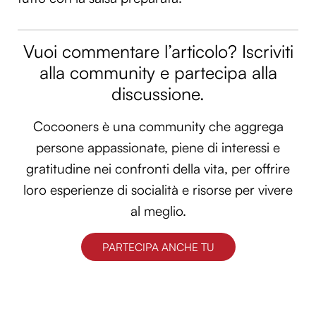
Utilizziamo i cookie per personalizzare contenuti ed
annunci, per fornire funzionalità dei social media e per
Vuoi commentare l’articolo? Iscriviti
analizzare il nostro traffico. Condividiamo inoltre
informazioni sul modo in cui utilizzi il nostro sito con i
alla community e partecipa alla
nostri partner che si occupano di analisi dei dati web,
discussione.
pubblicità e social media, i quali potrebbero combinarle
con altre informazioni che hai fornito loro o che hanno
Cocooners è una community che aggrega
raccolto dal tuo utilizzo dei loro servizi.
persone appassionate, piene di interessi e
gratitudine nei confronti della vita, per offrire
loro esperienze di socialità e risorse per vivere
al meglio.
PARTECIPA ANCHE TU