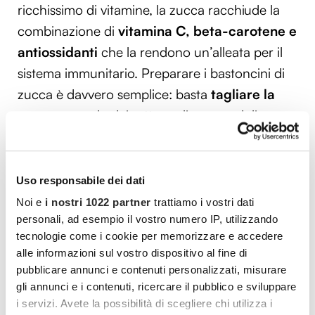
ricchissimo di vitamine, la zucca racchiude la
combinazione di
vitamina C, beta-carotene e
antiossidanti
che la rendono un’alleata per il
sistema immunitario. Preparare i bastoncini di
zucca è davvero semplice: basta
tagliare la
zucca
creando dei rettangoli, passandoli con
olio, rosmarino, aglio, amido e peperoncino a
piacere, facendoli
cuocere in forno
fin tanto
che non risultano croccanti.
Uso responsabile dei dati
Noi e
i nostri 1022 partner
trattiamo i vostri dati
Per una
colazione
o uno
spuntino
con cui fare
personali, ad esempio il vostro numero IP, utilizzando
il pieno di energia, rafforzando le difese
tecnologie come i cookie per memorizzare e accedere
alle informazioni sul vostro dispositivo al fine di
immunitarie,
le bowl di frutta
sono un
pubblicare annunci e contenuti personalizzati, misurare
toccasana. Possiamo prepararne una versione
gli annunci e i contenuti, ricercare il pubblico e sviluppare
gustosa unendo lo yogurt greco, concentrato
i servizi. Avete la possibilità di scegliere chi utilizza i