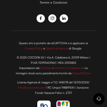
Termini e Condizioni
o
Questo sito è protetto da reCAPTCHA e si applicano la
Privacy Policy
e
Termini di servizio
di Google.
© 2025 COCOON Srl | Via A. Calabiana 6, 20139 Milano |
P.IVA 11299540960 | REA 2592853
Impostazioni dei
Cookies
–
Termini e Condizioni
– Le
immagini stock sono parzialmente fornite da
DepositPhotos
Licenza Agenzia di viaggio e T.O. 148078 del 13/03/2024|
info@cocooners.com
| RC Unipol 198891541 | Iscrizione
Fondo Vacanze Felici n. 2737