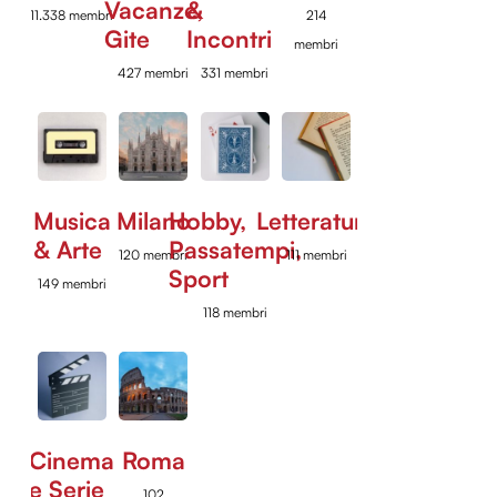
Vacanze,
&
11.338 membri
214
Gite
Incontri
membri
427 membri
331 membri
Musica
Milano
Hobby,
Letteratura
& Arte
Passatempi,
120 membri
111 membri
Sport
149 membri
118 membri
Cinema
Roma
e Serie
102