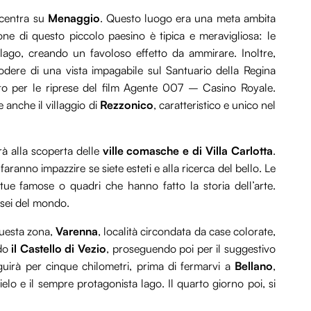
ncentra su
Menaggio
. Questo luogo era una meta ambita
ione di questo piccolo paesino è tipica e meravigliosa: le
lago, creando un favoloso effetto da ammirare. Inoltre,
ere di una vista impagabile sul Santuario della Regina
elto per le riprese del film Agente 007 – Casino Royale.
anche il villaggio di
Rezzonico
, caratteristico e unico nel
rà alla scoperta delle
ville comasche e di Villa Carlotta
.
i faranno impazzire se siete esteti e alla ricerca del bello. Le
ue famose o quadri che hanno fatto la storia dell’arte.
usei del mondo.
 questa zona,
Varenna
, località circondata da case colorate,
ndo
il Castello di Vezio
, proseguendo poi per il suggestivo
guirà per cinque chilometri, prima di fermarvi a
Bellano
,
lo e il sempre protagonista lago. Il quarto giorno poi, si