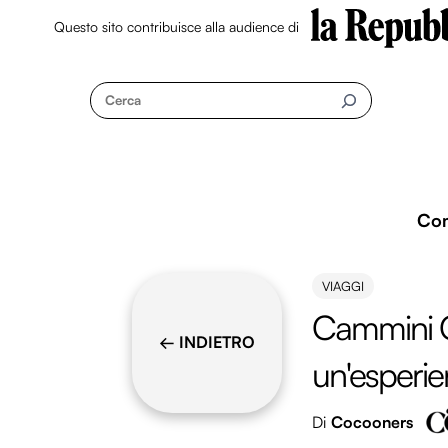
Questo sito contribuisce alla audience di
Skip
to
Cerca
content
Co
VIAGGI
Cammini C
← INDIETRO
un'esperie
Di
Cocooners