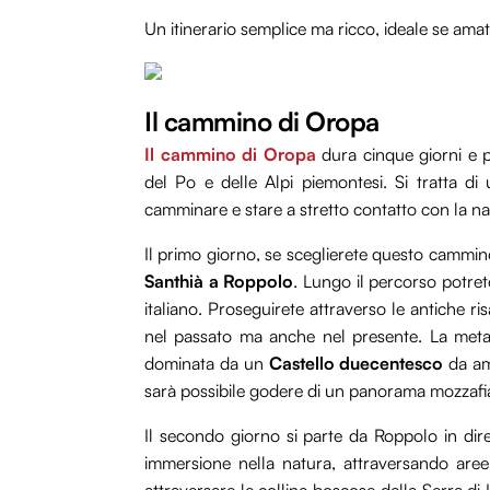
Un itinerario semplice ma ricco, ideale se ama
Il cammino di Oropa
Il cammino di Oropa
dura cinque giorni e p
del Po e delle Alpi piemontesi. Si tratta 
camminare e stare a stretto contatto con la na
Il primo giorno, se sceglierete questo cammino
Santhià a Roppolo
. Lungo il percorso potret
italiano. Proseguirete attraverso le antiche r
nel passato ma anche nel presente. La meta 
dominata da un
Castello duecentesco
da amm
sarà possibile godere di un panorama mozzafi
Il secondo giorno si parte da Roppolo in dir
immersione nella natura, attraversando aree
attraversare le colline boscose della Serra di