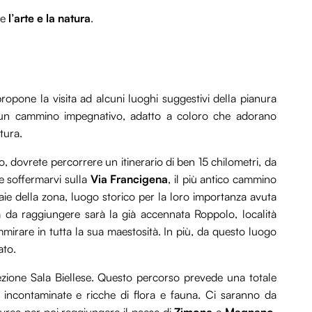
te
l’arte e la natura
.
ropone la visita ad alcuni luoghi suggestivi della pianura
di un cammino impegnativo, adatto a coloro che adorano
tura.
, dovrete percorrere un itinerario di ben 15 chilometri, da
e soffermarvi sulla
Via Francigena
, il più antico cammino
isaie della zona, luogo storico per la loro importanza avuta
da raggiungere sarà la già accennata Roppolo, località
irare in tutta la sua maestosità. In più, da questo luogo
ato.
ezione Sala Biellese. Questo percorso prevede una totale
 incontaminate e ricche di flora e fauna. Ci saranno da
 Ivrea per poi raggiungere il paese di
Zimone
e
Magnano
,