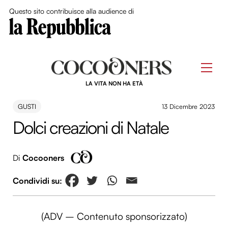
Close Me
Questo sito contribuisce alla audience di
Skip
to
Men
content
LA VITA NON HA ETÀ
GUSTI
13 Dicembre 2023
Dolci creazioni di Natale
Di
Cocooners
(ADV – Contenuto sponsorizzato)