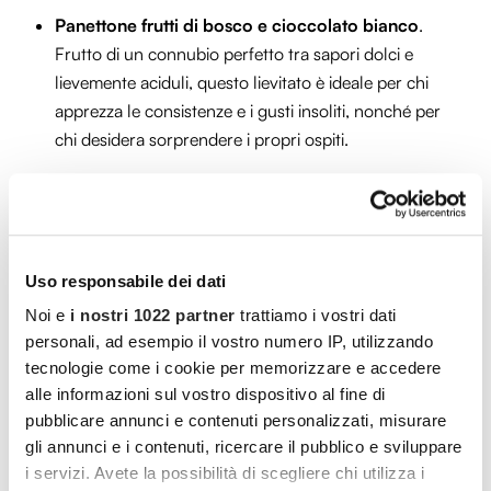
Panettone frutti di bosco e cioccolato bianco
.
Frutto di un connubio perfetto tra sapori dolci e
lievemente aciduli, questo lievitato è ideale per chi
apprezza le consistenze e i gusti insoliti, nonché per
chi desidera sorprendere i propri ospiti.
Panettone tre cioccolati
. Dal sapore deciso, questo
dolce saprà prendere per la gola anche i più scettici. Il
lievitato è un trionfo di cioccolato, la fusione di tre
gusti diversi (bianco, al latte e fondente) che sapranno
Uso responsabile dei dati
stupire.
Noi e
i nostri 1022 partner
trattiamo i vostri dati
personali, ad esempio il vostro numero IP, utilizzando
Panettone mele, noci e zenzero
. In linea con il
tecnologie come i cookie per memorizzare e accedere
periodo, non poteva mancare un dolce dai sapori
alle informazioni sul vostro dispositivo al fine di
autunnali, dal profumo intenso, ideale anche da
pubblicare annunci e contenuti personalizzati, misurare
gustare tutto l’anno e non solo a Natale. L’impasto
gli annunci e i contenuti, ricercare il pubblico e sviluppare
arricchito con mela candita e noci, viene completato
i servizi. Avete la possibilità di scegliere chi utilizza i
alla sommità da mandorle intere croccanti e da