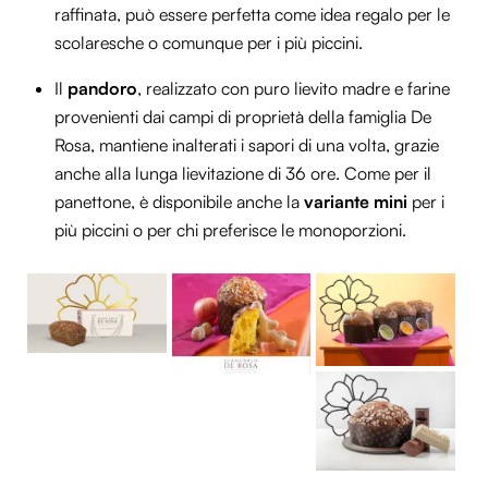
raffinata, può essere perfetta come idea regalo per le
Utilizziamo i cookie per personalizzare contenuti ed
scolaresche o comunque per i più piccini.
annunci, per fornire funzionalità dei social media e per
analizzare il nostro traffico. Condividiamo inoltre
Il
pandoro
, realizzato con puro lievito madre e farine
informazioni sul modo in cui utilizzi il nostro sito con i
provenienti dai campi di proprietà della famiglia De
nostri partner che si occupano di analisi dei dati web,
Rosa, mantiene inalterati i sapori di una volta, grazie
pubblicità e social media, i quali potrebbero combinarle
anche alla lunga lievitazione di 36 ore. Come per il
con altre informazioni che hai fornito loro o che hanno
panettone, è disponibile anche la
variante mini
per i
raccolto dal tuo utilizzo dei loro servizi.
più piccini o per chi preferisce le monoporzioni.