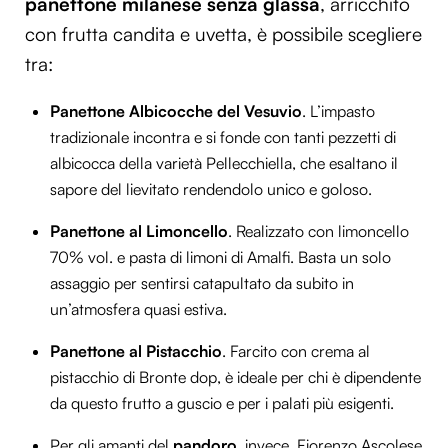
panettone milanese senza glassa
, arricchito
con frutta candita e uvetta, è possibile scegliere
tra:
Panettone Albicocche del Vesuvio
. L’impasto
tradizionale incontra e si fonde con tanti pezzetti di
albicocca della varietà Pellecchiella, che esaltano il
sapore del lievitato rendendolo unico e goloso.
Panettone al Limoncello
. Realizzato con limoncello
70% vol. e pasta di limoni di Amalfi. Basta un solo
assaggio per sentirsi catapultato da subito in
un’atmosfera quasi estiva.
Panettone al Pistacchio
. Farcito con crema al
pistacchio di Bronte dop, è ideale per chi è dipendente
da questo frutto a guscio e per i palati più esigenti.
Per gli amanti del
pandoro
, invece, Fiorenzo Ascolese