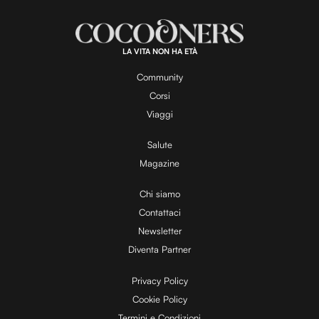
u
e
t
a
d
e
:
1
0
0
.
LA VITA NON HA ETÀ
0
y
0
%
Community
Corsi
V
Viaggi
Salute
Magazine
i
Chi siamo
Contattaci
d
Newsletter
Diventa Partner
e
Privacy Policy
Cookie Policy
Termini e Condizioni