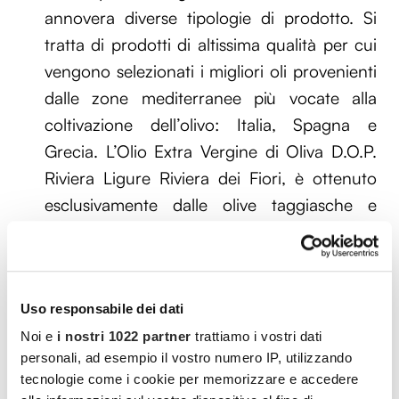
annovera diverse tipologie di prodotto. Si
tratta di prodotti di altissima qualità per cui
vengono selezionati i migliori oli provenienti
dalle zone mediterranee più vocate alla
coltivazione dell’olivo: Italia, Spagna e
Grecia. L’Olio Extra Vergine di Oliva D.O.P.
Riviera Ligure Riviera dei Fiori, è ottenuto
esclusivamente dalle olive taggiasche e
prodotto presso il frantoio a vista nello
stabilimento aziendale. Infine, anche per il
tonno, il pesto, le salse, i sughi e i sott’olio,
Uso responsabile dei dati
Fratelli Carli applica la stessa attenzione
dedicata alle altre produzione, sugellando
Noi e
i nostri 1022 partner
trattiamo i vostri dati
personali, ad esempio il vostro numero IP, utilizzando
così l’attitudine all’eccellenza.
tecnologie come i cookie per memorizzare e accedere