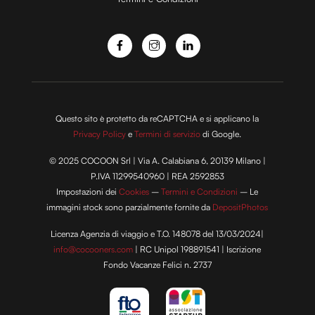
o
Questo sito è protetto da reCAPTCHA e si applicano la
Privacy Policy
e
Termini di servizio
di Google.
© 2025 COCOON Srl | Via A. Calabiana 6, 20139 Milano |
P.IVA 11299540960 | REA 2592853
Impostazioni dei
Cookies
–
Termini e Condizioni
– Le
immagini stock sono parzialmente fornite da
DepositPhotos
Licenza Agenzia di viaggio e T.O. 148078 del 13/03/2024|
info@cocooners.com
| RC Unipol 198891541 | Iscrizione
Fondo Vacanze Felici n. 2737