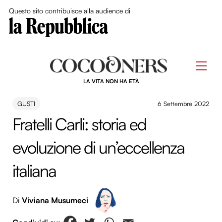
Close Me
Questo sito contribuisce alla audience di
Skip
to
Men
content
LA VITA NON HA ETÀ
GUSTI
6 Settembre 2022
Fratelli Carli: storia ed
evoluzione di un’eccellenza
italiana
Di
Viviana Musumeci