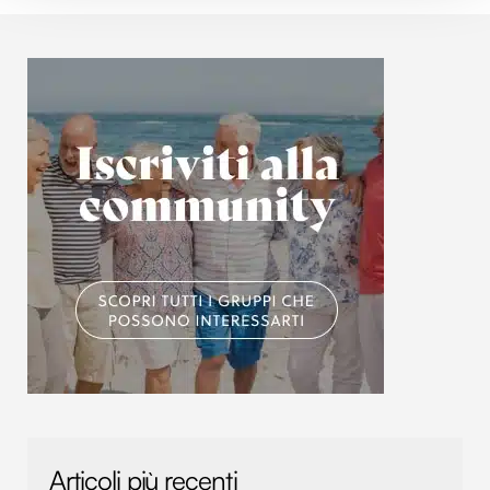
e imposta le tue preferenze nella
sezione dettagli
. Puoi
modificare o ritirare il tuo consenso in qualsiasi momento
dalla Dichiarazione sui cookie.
Utilizziamo i cookie per personalizzare contenuti ed
annunci, per fornire funzionalità dei social media e per
analizzare il nostro traffico. Condividiamo inoltre
informazioni sul modo in cui utilizzi il nostro sito con i
nostri partner che si occupano di analisi dei dati web,
pubblicità e social media, i quali potrebbero combinarle
con altre informazioni che hai fornito loro o che hanno
raccolto dal tuo utilizzo dei loro servizi.
Articoli più recenti