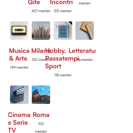
Gite
Incontri
membri
427 membri
331 membri
Musica
Milano
Hobby,
Letteratura
& Arte
Passatempi,
120 membri
111 membri
Sport
149 membri
118 membri
Cinema
Roma
e Serie
102
TV
membri