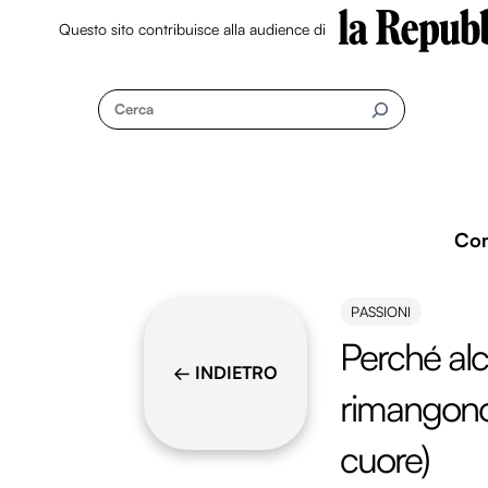
Questo sito contribuisce alla audience di
Skip
to
Cerca
content
Co
PASSIONI
Perché alc
← INDIETRO
rimangono 
cuore)