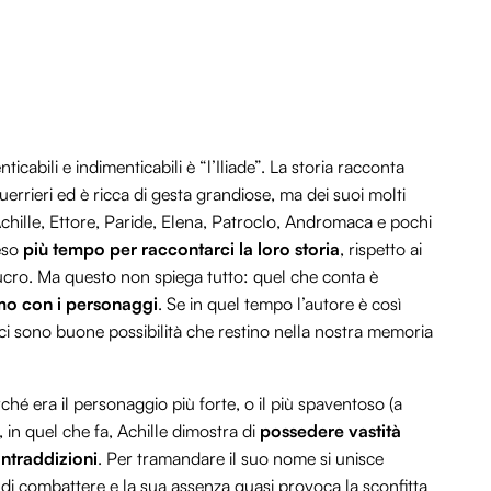
cabili e indimenticabili è “l’Iliade”. La storia racconta
uerrieri ed è ricca di gesta grandiose, ma dei suoi molti
hille, Ettore, Paride, Elena, Patroclo, Andromaca e pochi
reso
più tempo per raccontarci la loro storia
, rispetto ai
eucro. Ma questo non spiega tutto: quel che conta è
mo con i personaggi
. Se in quel tempo l’autore è così
 ci sono buone possibilità che restino nella nostra memoria
hé era il personaggio più forte, o il più spaventoso (a
 in quel che fa, Achille dimostra di
possedere vastità
ontraddizioni
. Per tramandare il suo nome si unisce
 di combattere e la sua assenza quasi provoca la sconfitta