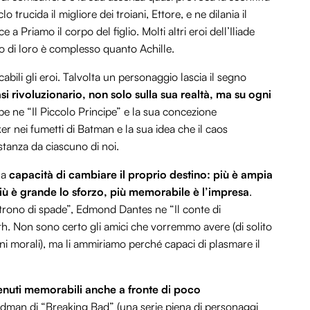
 trucida il migliore dei troiani, Ettore, e ne dilania il
 a Priamo il corpo del figlio. Molti altri eroi dell’Iliade
o di loro è complesso quanto Achille.
bili gli eroi. Talvolta un personaggio lascia il segno
i rivoluzionario, non solo sulla sua realtà, ma su ogni
pe ne “Il Piccolo Principe” e la sua concezione
ker nei fumetti di Batman e la sua idea che il caos
istanza da ciascuno di noi.
la
capacità di cambiare il proprio destino: più è ampia
iù è grande lo sforzo, più memorabile è l’impresa
.
trono di spade”, Edmond Dantes ne “Il conte di
h. Non sono certo gli amici che vorremmo avere (di solito
ni morali), ma li ammiriamo perché capaci di plasmare il
nuti memorabili anche a fronte di poco
man di “Breaking Bad” (una serie piena di personaggi