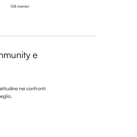
108 membri
ommunity e
titudine nei confronti
meglio.