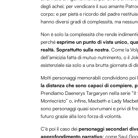
degli achei; per vendicare il suo amante Patroclo
corpo; e per pietà e ricordo del padre restituisce
hanno diversi gradi di complessità, ma nessun
Non è solo la complessità che rende indimentica
perché
esprime un punto di vista unico, quas
realtà. Soprattutto sulla nostra
. Come la Vol
dell’amicizia fatta di mutuo nutrimento, o il Jo
esistenziale sia solo a una brutta giornata di d
Molti personaggi memorabili condividono poi 
la distanza che sono capaci di compiere, p
Prendiamo Daenerys Targaryen nella serie “Il 
Montecristo” o, infine, Macbeth e Lady Macbet
sono personaggi quasi sovrumani e privi di fre
futuro grazie alla loro forza di volontà.
C’è poi il caso dei
personaggi secondari dive
approfondimento narrativo
: come Saul Good