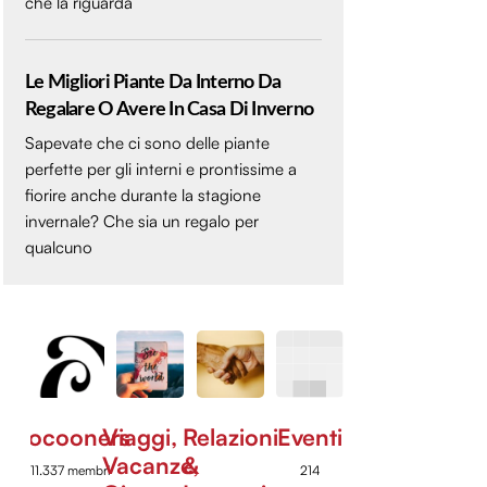
che la riguarda
Le Migliori Piante Da Interno Da
Regalare O Avere In Casa Di Inverno
Sapevate che ci sono delle piante
perfette per gli interni e prontissime a
fiorire anche durante la stagione
invernale? Che sia un regalo per
qualcuno
Cocooners
Viaggi,
Relazioni
Eventi
Vacanze,
&
11.337 membri
214