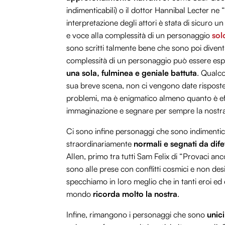
indimenticabili) o il dottor Hannibal Lecter ne “
interpretazione degli attori è stata di sicuro
e voce alla complessità di un personaggio
sol
sono scritti talmente bene che sono poi diventati
complessità di un personaggio può essere es
una sola, fulminea e geniale battuta
. Qualco
sua breve scena, non ci vengono date risposte s
problemi, ma è enigmatico almeno quanto è effi
immaginazione e segnare per sempre la nostr
Ci sono infine personaggi che sono indimentic
straordinariamente
normali e segnati da difet
Allen, primo tra tutti Sam Felix di “Provaci a
sono alle prese con conflitti cosmici e non de
specchiamo in loro meglio che in tanti eroi ed e
mondo
ricorda molto la nostra
.
Infine, rimangono i personaggi che sono
unici