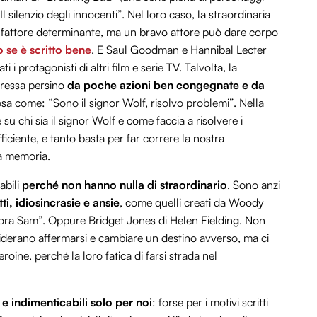
Il silenzio degli innocenti”. Nel loro caso, la straordinaria
 un fattore determinante, ma un bravo attore può dare corpo
o se è scritto bene
. E Saul Goodman e Hannibal Lecter
 i protagonisti di altri film e serie TV. Talvolta, la
pressa persino
da poche azioni ben congegnate e da
sa come: “Sono il signor Wolf, risolvo problemi”. Nella
u chi sia il signor Wolf e come faccia a risolvere i
ciente, e tanto basta per far correre la nostra
a memoria.
abili
perché non hanno nulla di straordinario
. Sono anzi
ti, idiosincrasie e ansie
, come quelli creati da Woody
ncora Sam”. Oppure Bridget Jones di Helen Fielding. Non
siderano affermarsi e cambiare un destino avverso, ma ci
roine, perché la loro fatica di farsi strada nel
 e indimenticabili solo per noi
: forse per i motivi scritti