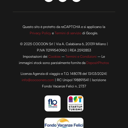
Questo sito è protetto da reCAPTCHA e si applicano la
Privacy Policy
e
Termini di servizio
di Google.
© 2025 COCOON Srl | Via A. Calabiana 6, 20139 Milano |
P.IVA 11299540960 | REA 2592853
Impostazioni dei
Cookies
–
Termini e Condizioni
– Le
immagini stock sono parzialmente fornite da
DepositPhotos
Licenza Agenzia di viaggio e T.O. 148078 del 13/03/2024|
info@cocooners.com
| RC Unipol 198891541 | Iscrizione
Fondo Vacanze Felici n. 2737