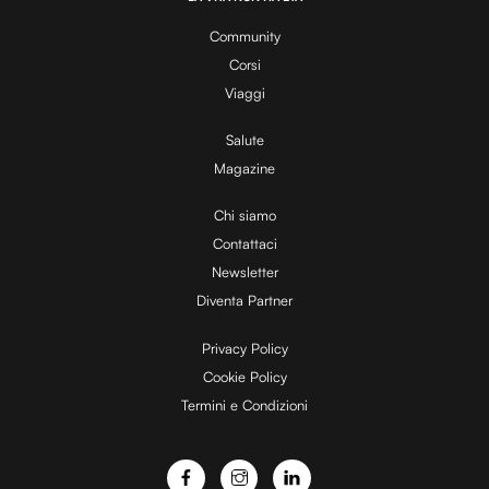
0
y
0
%
Community
Corsi
V
Viaggi
Salute
Magazine
i
Chi siamo
Contattaci
d
Newsletter
Diventa Partner
e
Privacy Policy
Cookie Policy
Termini e Condizioni
o