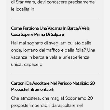
modificare o ritirare il tuo consenso in qualsiasi momento
di Star Wars, devi conoscere precisamente
dalla Dichiarazione sui cookie.
le località in
Utilizziamo i cookie per personalizzare contenuti ed
annunci, per fornire funzionalità dei social media e per
Come Funziona Una Vacanza In Barca A Vela:
analizzare il nostro traffico. Condividiamo inoltre
Cosa Sapere Prima Di Salpare
informazioni sul modo in cui utilizzi il nostro sito con i
nostri partner che si occupano di analisi dei dati web,
Hai mai sognato di svegliarti cullato dalle
pubblicità e social media, i quali potrebbero combinarle
onde, lontano dal traffico e dalla folla? Una
con altre informazioni che hai fornito loro o che hanno
vacanza in barca a vela è un’esperienza
raccolto dal tuo utilizzo dei loro servizi.
unica, capace di
Canzoni Da Ascoltare Nel Periodo Natalizio: 20
Proposte Intramontabili
Che atmosfera, che magia! Scopriamo 20
proposte imperdibili da ascoltare nel