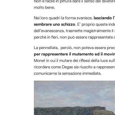
Non è facile in pittura dare il senso del diveni
molto bene.
Nei loro quadri la forma svanisce,
lasciando l
sembrare uno schizzo
. E’ proprio questa ind
dell’evanescenza, trasmette magistralmente il
perché in fieri, non può essere rappresentata 
La pennellata, perciò, non poteva essere pre
per rappresentare il mutamento ed il mov
Monet in cui il mutare dei riflessi della luce s
ricordare come Degas sia riuscito a rappresenta
comunicarne la sensazione immediata.