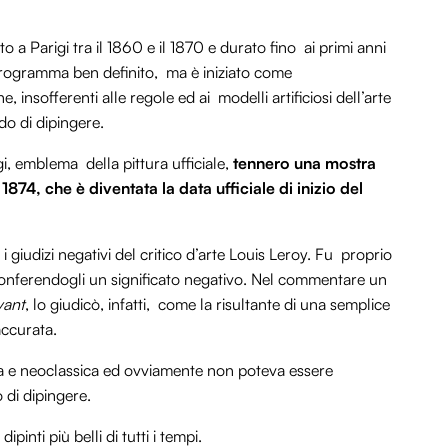
 a Parigi tra il 1860 e il 1870 e durato fino ai primi anni
rogramma ben definito, ma è iniziato come
 insofferenti alle regole ed ai modelli artificiosi dell’arte
o di dipingere.
igi, emblema della pittura ufficiale,
tennero una mostra
1874, che è diventata la data ufficiale di inizio del
giudizi negativi del critico d’arte Louis Leroy. Fu proprio
 conferendogli un significato negativo. Nel commentare un
vant
, lo giudicò, infatti, come la risultante di una semplice
accurata.
ca e neoclassica ed ovviamente non poteva essere
 di dipingere.
inti più belli di tutti i tempi.