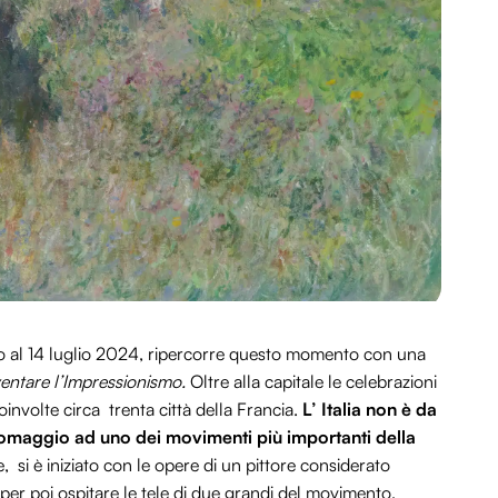
o al 14 luglio 2024, ripercorre questo momento con una
ventare l’Impressionismo.
Oltre alla capitale le celebrazioni
involte circa trenta città della Francia.
L
’ Italia non è da
omaggio ad uno dei movimenti più importanti della
 si è iniziato con le opere di un pittore considerato
per poi ospitare le tele di due grandi del movimento,