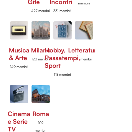
Gite
Incontri
membri
427 membri
331 membri
Musica
Milano
Hobby,
Letteratura
& Arte
Passatempi,
120 membri
111 membri
Sport
149 membri
118 membri
Cinema
Roma
e Serie
102
TV
membri