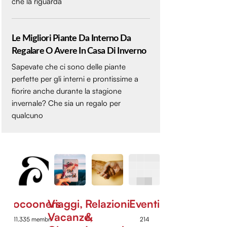
che la riguarda
Le Migliori Piante Da Interno Da
Regalare O Avere In Casa Di Inverno
Sapevate che ci sono delle piante
perfette per gli interni e prontissime a
fiorire anche durante la stagione
invernale? Che sia un regalo per
qualcuno
Cocooners
Viaggi,
Relazioni
Eventi
Vacanze,
&
11.335 membri
214