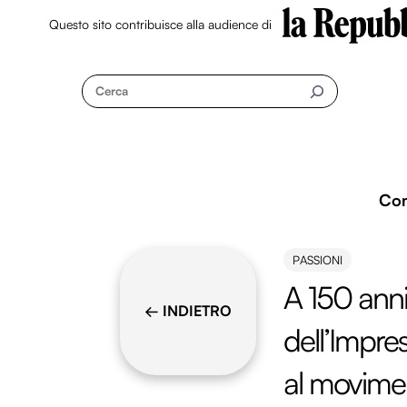
Questo sito contribuisce alla audience di
Skip
to
Cerca
content
Co
PASSIONI
A 150 anni
← INDIETRO
dell’Impr
al movimen