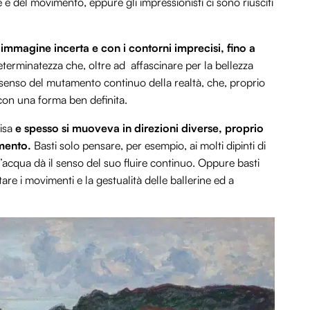
re e del movimento, eppure gli impressionisti ci sono riusciti
’immagine incerta e con i contorni imprecisi,
fino a
eterminatezza che, oltre ad affascinare per la bellezza
 senso del mutamento continuo della realtà, che, proprio
con una forma ben definita.
cisa
e spesso si muoveva in direzioni diverse, proprio
imento.
Basti solo pensare, per esempio, ai molti dipinti di
ull’acqua dà il senso del suo fluire continuo. Oppure basti
re i movimenti e la gestualità delle ballerine ed a