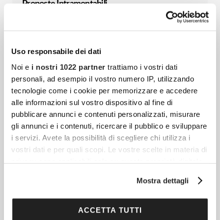
Proposte Intramontabili
Che atmosfera, che magia! Scopriamo 20
proposte imperdibili da ascoltare nel
periodo natalizio: siete pronti a entrare nel
Uso responsabile dei dati
mood?
Noi e
i nostri 1022 partner
trattiamo i vostri dati
personali, ad esempio il vostro numero IP, utilizzando
tecnologie come i cookie per memorizzare e accedere
Stella Di Natale: Cura, Fioritura E Potatura
alle informazioni sul vostro dispositivo al fine di
pubblicare annunci e contenuti personalizzati, misurare
Quando arriva lei l’atmosfera di casa si
gli annunci e i contenuti, ricercare il pubblico e sviluppare
trasforma immediatamente in magia: con la
i servizi. Avete la possibilità di scegliere chi utilizza i
Stella di Natale le feste hanno ufficialmente
vostri dati e per quali scopi. Le vostre scelte in materia di
inizio! Scopriamo nel dettaglio tutto ciò che
privacy sono applicabili solo su questa proprietà digitale
in cui avete effettuato le vostre scelte. È possibile
c’è da sapere sulla sua cura, sulla sua
Mostra dettagli
modificare o revocare il proprio consenso in qualsiasi
fioritura e su tutto ciò che la riguarda
momento dalla Dichiarazione sui cookie o facendo clic
sull'icona di attivazione della privacy.
ACCETTA TUTTI