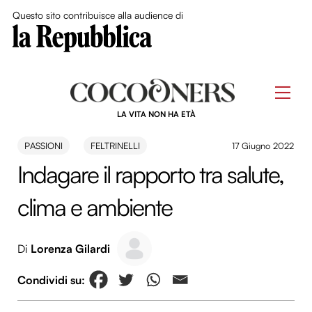
Close Me
Questo sito contribuisce alla audience di
Skip
to
Men
content
LA VITA NON HA ETÀ
PASSIONI
FELTRINELLI
17 Giugno 2022
Indagare il rapporto tra salute,
clima e ambiente
Di
Lorenza Gilardi