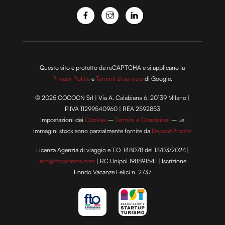
Questo sito è protetto da reCAPTCHA e si applicano la
Privacy Policy
e
Termini di servizio
di Google.
© 2025 COCOON Srl | Via A. Calabiana 6, 20139 Milano |
P.IVA 11299540960 | REA 2592853
Impostazioni dei
Cookies
–
Termini e Condizioni
– Le
immagini stock sono parzialmente fornite da
DepositPhotos
Licenza Agenzia di viaggio e T.O. 148078 del 13/03/2024|
info@cocooners.com
| RC Unipol 198891541 | Iscrizione
Fondo Vacanze Felici n. 2737