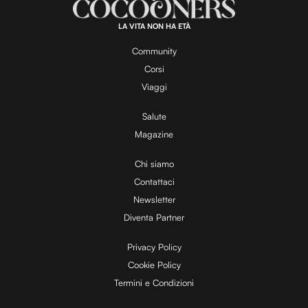
a
1
0
0
.
LA VITA NON HA ETÀ
0
y
0
%
Community
Corsi
V
Viaggi
Salute
Magazine
i
Chi siamo
Contattaci
d
Newsletter
Diventa Partner
e
Privacy Policy
Cookie Policy
Termini e Condizioni
o