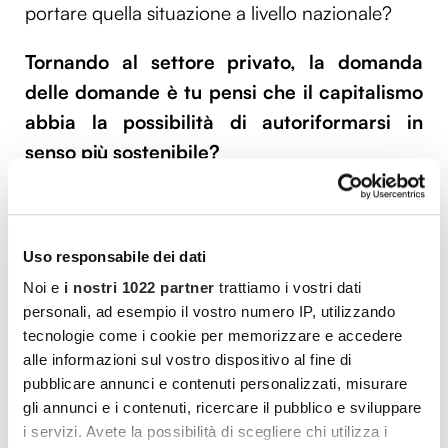
portare quella situazione a livello nazionale?
Tornando al settore privato, la domanda
delle domande è tu pensi che il capitalismo
abbia la possibilità di autoriformarsi in
senso più sostenibile?
Lo Stato ha un ruolo nello spingere il
capitalismo in certe direzioni, quando i
Uso responsabile dei dati
meccanismi di mercato non lo spingono in
Noi e
i nostri 1022 partner
trattiamo i vostri dati
quella desiderata. Un esempio tipico è
personali, ad esempio il vostro numero IP, utilizzando
l’economia verde. Lasciato al suo corso, non
tecnologie come i cookie per memorizzare e accedere
credo che il capitalismo si muoverebbe in
alle informazioni sul vostro dispositivo al fine di
quella direzione per conto suo: un aiutino da
pubblicare annunci e contenuti personalizzati, misurare
gli annunci e i contenuti, ricercare il pubblico e sviluppare
parte dello Stato è necessario. Il sistema dei
i servizi. Avete la possibilità di scegliere chi utilizza i
prezzi non è in grado di interiorizzare i danni