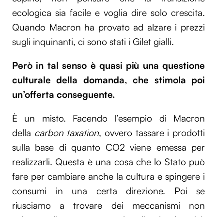
ecologica sia facile e voglia dire solo crescita.
Utilizziamo i cookie per personalizzare contenuti ed
annunci, per fornire funzionalità dei social media e per
Quando Macron ha provato ad alzare i prezzi
analizzare il nostro traffico. Condividiamo inoltre
sugli inquinanti, ci sono stati i Gilet gialli.
informazioni sul modo in cui utilizzi il nostro sito con i
nostri partner che si occupano di analisi dei dati web,
Però in tal senso è quasi più una questione
pubblicità e social media, i quali potrebbero combinarle
culturale della domanda, che stimola poi
con altre informazioni che hai fornito loro o che hanno
raccolto dal tuo utilizzo dei loro servizi.
un’offerta conseguente.
È un misto. Facendo l’esempio di Macron
della
carbon taxation
, ovvero tassare i prodotti
sulla base di quanto CO2 viene emessa per
realizzarli. Questa è una cosa che lo Stato può
fare per cambiare anche la cultura e spingere i
consumi in una certa direzione. Poi se
riusciamo a trovare dei meccanismi non