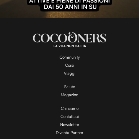
l
L
U
o
n
a
m
d
u
e
t
a
d
e
:
1
0
0
.
LA VITA NON HA ETÀ
0
y
0
%
Community
Corsi
V
Viaggi
Salute
Magazine
i
Chi siamo
Contattaci
d
Newsletter
Diventa Partner