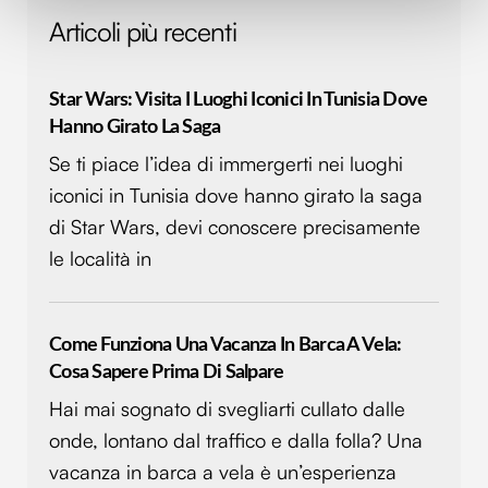
(impronte digitali).
Articoli più recenti
Approfondisci come vengono elaborati i tuoi dati personali
e imposta le tue preferenze nella
sezione dettagli
. Puoi
modificare o ritirare il tuo consenso in qualsiasi momento
Star Wars: Visita I Luoghi Iconici In Tunisia Dove
dalla Dichiarazione sui cookie.
Hanno Girato La Saga
Se ti piace l’idea di immergerti nei luoghi
Utilizziamo i cookie per personalizzare contenuti ed
annunci, per fornire funzionalità dei social media e per
iconici in Tunisia dove hanno girato la saga
analizzare il nostro traffico. Condividiamo inoltre
di Star Wars, devi conoscere precisamente
informazioni sul modo in cui utilizzi il nostro sito con i
le località in
nostri partner che si occupano di analisi dei dati web,
pubblicità e social media, i quali potrebbero combinarle
con altre informazioni che hai fornito loro o che hanno
Come Funziona Una Vacanza In Barca A Vela:
raccolto dal tuo utilizzo dei loro servizi.
Cosa Sapere Prima Di Salpare
Hai mai sognato di svegliarti cullato dalle
onde, lontano dal traffico e dalla folla? Una
vacanza in barca a vela è un’esperienza