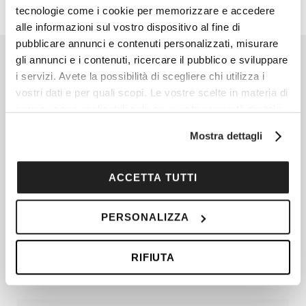
tecnologie come i cookie per memorizzare e accedere
alle informazioni sul vostro dispositivo al fine di
pubblicare annunci e contenuti personalizzati, misurare
gli annunci e i contenuti, ricercare il pubblico e sviluppare
i servizi. Avete la possibilità di scegliere chi utilizza i
vostri dati e per quali scopi. Le vostre scelte in materia di
privacy sono applicabili solo su questa proprietà digitale
in cui avete effettuato le vostre scelte. È possibile
Mostra dettagli
modificare o revocare il proprio consenso in qualsiasi
momento dalla Dichiarazione sui cookie o facendo clic
sull'icona di attivazione della privacy.
ACCETTA TUTTI
Con il tuo consenso, vorremmo anche:
PERSONALIZZA
raccogliere informazioni sulla tua posizione
geografica, con un'approssimazione di qualche
RIFIUTA
metro,
Identificare il tuo dispositivo, scansionandolo
attivamente alla ricerca di caratteristiche specifiche