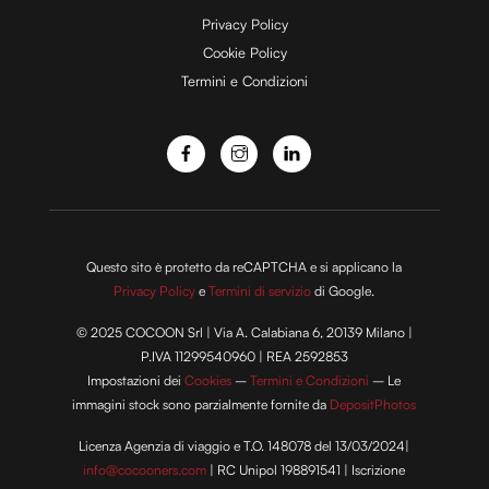
e
Privacy Policy
Cookie Policy
Termini e Condizioni
o
Questo sito è protetto da reCAPTCHA e si applicano la
Privacy Policy
e
Termini di servizio
di Google.
© 2025 COCOON Srl | Via A. Calabiana 6, 20139 Milano |
P.IVA 11299540960 | REA 2592853
Impostazioni dei
Cookies
–
Termini e Condizioni
– Le
immagini stock sono parzialmente fornite da
DepositPhotos
Licenza Agenzia di viaggio e T.O. 148078 del 13/03/2024|
info@cocooners.com
| RC Unipol 198891541 | Iscrizione