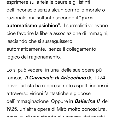
esprimere sulla tela le paure e gli istinti
dell’inconscio senza alcun controllo morale o
razionale, ma soltanto secondo il
“puro
automatismo psichico”.
I surrealisti volevano
cioè favorire la libera associazione di immagini,
lasciando che si susseguissero
automaticamente
,
senza il collegamento
logico del ragionamento.
Lo si può vedere in una delle sue opere più
famose,
Il Carnevale di Arlecchino
del 1924,
dove l’artista ha rappresentato aspetti inconsci
attraverso visioni fantastiche e giocose
dell’immaginazione. Oppure i
n
Ballerina II
del
1925, un’altra opera di Mirò molto conosciuta,
dove, su di uno sfondo blu acceso, dei cerchi