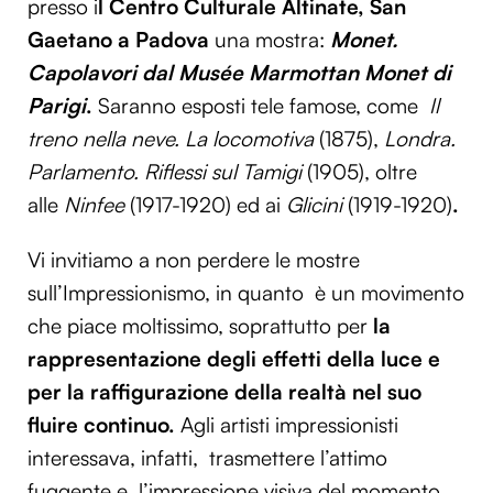
presso i
l Centro Culturale Altinate, San
Gaetano a Padova
una mostra:
Monet.
Capolavori dal Musée Marmottan Monet di
Parigi
.
Saranno esposti tele famose, come
Il
treno nella neve. La locomotiva
(1875),
Londra.
Parlamento. Riflessi sul Tamigi
(1905), oltre
alle
Ninfee
(1917-1920) ed ai
Glicini
(1919-1920)
.
Vi invitiamo a non perdere le mostre
sull’Impressionismo, in quanto è un movimento
che piace moltissimo, soprattutto per
la
rappresentazione degli effetti della luce e
per la raffigurazione della realtà
nel suo
fluire continuo.
Agli artisti impressionisti
interessava, infatti, trasmettere l’attimo
fuggente e l’impressione visiva del momento,