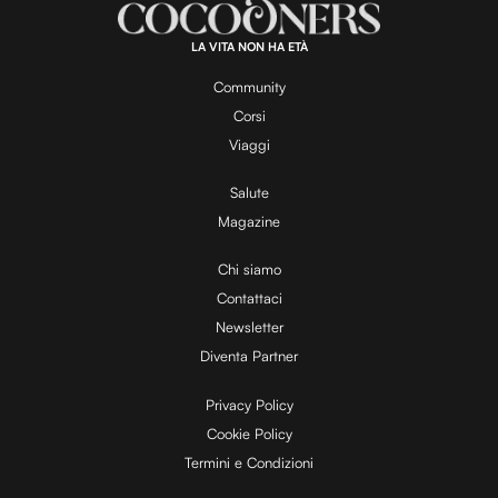
a
1
0
0
.
LA VITA NON HA ETÀ
0
y
0
%
Community
Corsi
V
Viaggi
Salute
Magazine
i
Chi siamo
Contattaci
d
Newsletter
Diventa Partner
e
Privacy Policy
Cookie Policy
Termini e Condizioni
o