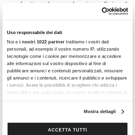
una farcitura di crema frangipane (farina di
mandorle, uova, vaniglia e scorza di limone). La
tradizione vuole che all’interno della torta si
metta una fava secca o, per chi può
Uso responsabile dei dati
permetterselo, la piccola statuetta di un Re. Chi
Noi e
i nostri 1022 partner
trattiamo i vostri dati
la trova sarà il Re (Magio) della giornata e potrà
personali, ad esempio il vostro numero IP, utilizzando
tecnologie come i cookie per memorizzare e accedere
godersi la festa senza muovere un dito. La torta
alle informazioni sul vostro dispositivo al fine di
non è difficile da preparare, quindi il consiglio è
pubblicare annunci e contenuti personalizzati, misurare
di seguire una buona ricetta e aiutarvi
gli annunci e i contenuti, ricercare il pubblico e sviluppare
scegliendo un rotolo di pasta sfoglia già pronta.
i servizi. Avete la possibilità di scegliere chi utilizza i
vostri dati e per quali scopi. Le vostre scelte in materia di
Se passate da Milano per l’Epifania consigliamo
privacy sono applicabili solo su questa proprietà digitale
di andare da
Égalité
, una boulangerie francese
in cui avete effettuato le vostre scelte. È possibile
dove potrete sicuramente assaggiare un pezzo
Mostra dettagli
modificare o revocare il proprio consenso in qualsiasi
della loro squisita versione.
momento dalla Dichiarazione sui cookie o facendo clic
sull'icona di attivazione della privacy.
ACCETTA TUTTI