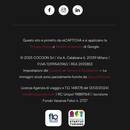
Questo sito è protetto da reCAPTCHA e si applicano la
Privacy Policy
e
Termini di servizio
di Google.
© 2025 COCOON Srl | Via A. Calabiana 6, 20139 Milano |
P.IVA 11299540960 | REA 2592853
Impostazioni dei
Cookies
–
Termini e Condizioni
– Le
immagini stock sono parzialmente fornite da
DepositPhotos
Licenza Agenzia di viaggio e T.O. 148078 del 13/03/2024|
info@cocooners.com
| RC Unipol 198891541 | Iscrizione
Fondo Vacanze Felici n. 2737