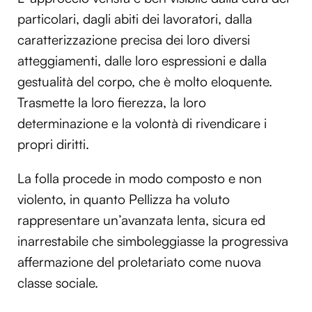
Utilizziamo i cookie per personalizzare contenuti ed
particolari, dagli abiti dei lavoratori, dalla
annunci, per fornire funzionalità dei social media e per
caratterizzazione precisa dei loro diversi
analizzare il nostro traffico. Condividiamo inoltre
atteggiamenti, dalle loro espressioni e dalla
informazioni sul modo in cui utilizzi il nostro sito con i
gestualità del corpo, che è molto eloquente.
nostri partner che si occupano di analisi dei dati web,
pubblicità e social media, i quali potrebbero combinarle
Trasmette la loro fierezza, la loro
con altre informazioni che hai fornito loro o che hanno
determinazione e la volontà di rivendicare i
raccolto dal tuo utilizzo dei loro servizi.
propri diritti.
La folla procede in modo composto e non
violento, in quanto Pellizza ha voluto
rappresentare un’avanzata lenta, sicura ed
inarrestabile che simboleggiasse la progressiva
affermazione del proletariato come nuova
classe sociale.