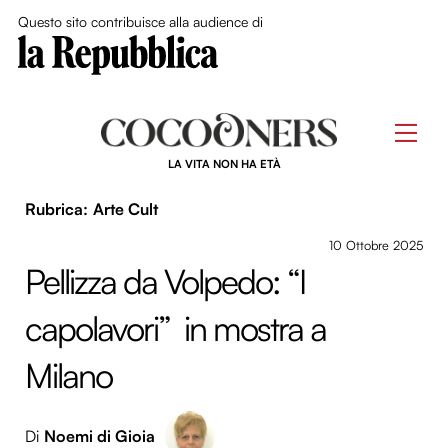
Close Me
Questo sito contribuisce alla audience di
Skip
to
Men
content
LA VITA NON HA ETÀ
Arte Cult
10 Ottobre 2025
Pellizza da Volpedo: “I
capolavori” in mostra a
Milano
Di
Noemi di Gioia