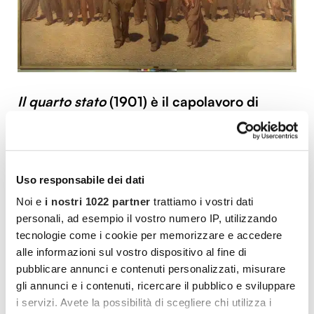
Il quarto stato
(1901) è il capolavoro di
Pellizza
, l’opera
che l’ha reso famoso
e che è
diventata un’ immagine-simbolo delle
rivendicazioni proletarie, apparendo in
Uso responsabile dei dati
documentari e film, come in
Noi e
i nostri 1022 partner
trattiamo i vostri dati
Novecento
di Bernardo Bertolucci.
personali, ad esempio il vostro numero IP, utilizzando
tecnologie come i cookie per memorizzare e accedere
Rappresenta un gruppo di lavoratori in marcia
alle informazioni sul vostro dispositivo al fine di
per rivendicare i propri diritti. Il titolo,
Quarto
pubblicare annunci e contenuti personalizzati, misurare
Stato
, riprende un termine utilizzato dalla
gli annunci e i contenuti, ricercare il pubblico e sviluppare
rivoluzione francese, per indicare lo strato più
i servizi. Avete la possibilità di scegliere chi utilizza i