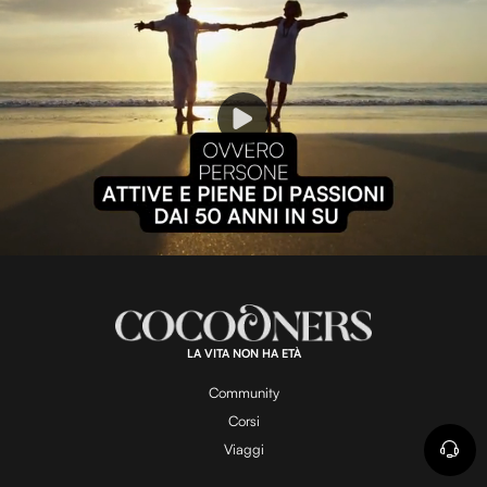
P
l
L
U
o
n
a
m
d
u
e
t
a
d
e
:
1
0
0
.
LA VITA NON HA ETÀ
0
y
0
%
Community
Corsi
V
Viaggi