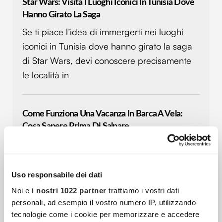
Star Wars: Visita I Luoghi Iconici In Tunisia Dove
Hanno Girato La Saga
Se ti piace l’idea di immergerti nei luoghi
iconici in Tunisia dove hanno girato la saga
di Star Wars, devi conoscere precisamente
le località in
Come Funziona Una Vacanza In Barca A Vela:
Cosa Sapere Prima Di Salpare
Hai mai sognato di svegliarti cullato dalle
onde, lontano dal traffico e dalla folla? Una
vacanza in barca a vela è un’esperienza
Uso responsabile dei dati
unica, capace di
Noi e
i nostri 1022 partner
trattiamo i vostri dati
personali, ad esempio il vostro numero IP, utilizzando
tecnologie come i cookie per memorizzare e accedere