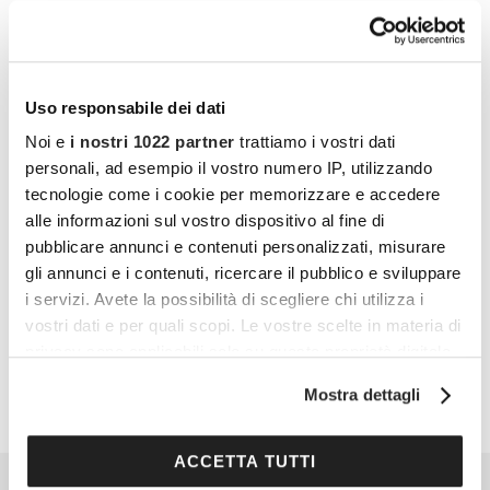
Vuoi commentare l’articolo? Iscriviti
alla community e partecipa alla
discussione.
Uso responsabile dei dati
Cocooners è una community che aggrega
Noi e
i nostri 1022 partner
trattiamo i vostri dati
persone appassionate, piene di interessi e
personali, ad esempio il vostro numero IP, utilizzando
gratitudine nei confronti della vita, per offrire
tecnologie come i cookie per memorizzare e accedere
alle informazioni sul vostro dispositivo al fine di
loro esperienze di socialità e risorse per vivere
pubblicare annunci e contenuti personalizzati, misurare
al meglio.
gli annunci e i contenuti, ricercare il pubblico e sviluppare
i servizi. Avete la possibilità di scegliere chi utilizza i
PARTECIPA ANCHE TU
vostri dati e per quali scopi. Le vostre scelte in materia di
privacy sono applicabili solo su questa proprietà digitale
in cui avete effettuato le vostre scelte. È possibile
Mostra dettagli
modificare o revocare il proprio consenso in qualsiasi
momento dalla Dichiarazione sui cookie o facendo clic
sull'icona di attivazione della privacy.
ACCETTA TUTTI