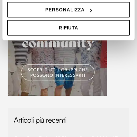
Con il tuo consenso, vorremmo anche:
PERSONALIZZA
raccogliere informazioni sulla tua posizione
geografica, con un'approssimazione di qualche
RIFIUTA
metro,
Identificare il tuo dispositivo, scansionandolo
attivamente alla ricerca di caratteristiche specifiche
(impronte digitali).
Approfondisci come vengono elaborati i tuoi dati personali
e imposta le tue preferenze nella
sezione dettagli
. Puoi
modificare o ritirare il tuo consenso in qualsiasi momento
dalla Dichiarazione sui cookie.
Utilizziamo i cookie per personalizzare contenuti ed
annunci, per fornire funzionalità dei social media e per
analizzare il nostro traffico. Condividiamo inoltre
Articoli più recenti
informazioni sul modo in cui utilizzi il nostro sito con i
nostri partner che si occupano di analisi dei dati web,
pubblicità e social media, i quali potrebbero combinarle