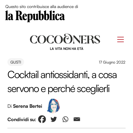
Close Me
Questo sito contribuisce alla audience di
Skip
to
Men
content
LA VITA NON HA ETÀ
GUSTI
17 Giugno 2022
Cocktail antiossidanti, a cosa
servono e perché sceglierli
Di
Serena Bertei