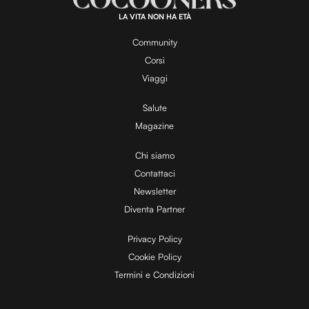
0
0
.
LA VITA NON HA ETÀ
0
y
0
%
Community
Corsi
V
Viaggi
Salute
Magazine
i
Chi siamo
Contattaci
d
Newsletter
Diventa Partner
e
Privacy Policy
Cookie Policy
Termini e Condizioni
o