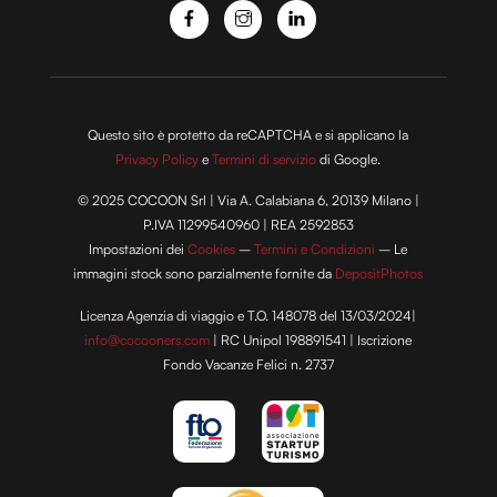
Questo sito è protetto da reCAPTCHA e si applicano la
Privacy Policy
e
Termini di servizio
di Google.
© 2025 COCOON Srl | Via A. Calabiana 6, 20139 Milano |
P.IVA 11299540960 | REA 2592853
Impostazioni dei
Cookies
–
Termini e Condizioni
– Le
immagini stock sono parzialmente fornite da
DepositPhotos
Licenza Agenzia di viaggio e T.O. 148078 del 13/03/2024|
info@cocooners.com
| RC Unipol 198891541 | Iscrizione
Fondo Vacanze Felici n. 2737