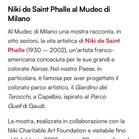
Niki de Saint Phalle al Mudec di
Utilizziamo i cookie per personalizzare contenuti ed
annunci, per fornire funzionalità dei social media e per
Milano
analizzare il nostro traffico. Condividiamo inoltre
informazioni sul modo in cui utilizzi il nostro sito con i
Al Mudec di Milano una mostra racconta, in
nostri partner che si occupano di analisi dei dati web,
otto sezioni, la vita artistica di
Niki de Saint
pubblicità e social media, i quali potrebbero combinarle
Phalle
(1930 – 2002), un’artista franco-
con altre informazioni che hai fornito loro o che hanno
americana conosciuta per le sue grandi e
raccolto dal tuo utilizzo dei loro servizi.
colorate
Nanas.
Nel nostro Paese, in
particolare, è famosa per aver progettato il
colorato parco artistico, il
Giardino dei
Tarocchi
, a Capalbio, ispirato al
Parco
Guell
di Gaudí.
La mostra,
r
ealizzata in collaborazione con la
Niki Charitable Art Foundation e visitabile fino