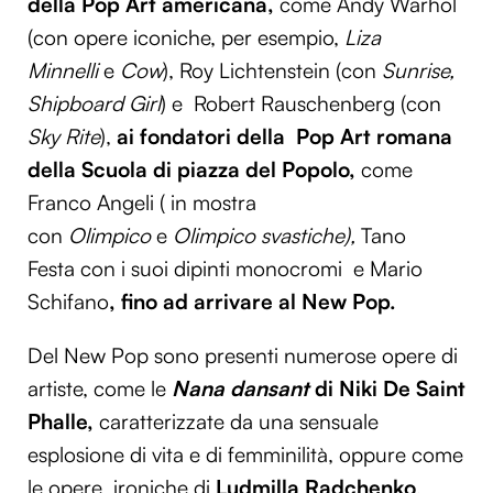
della Pop Art americana,
come Andy Warhol
(con opere iconiche, per esempio,
Liza
Minnelli
e
Cow
), Roy Lichtenstein (con
Sunrise,
Shipboard Girl
) e Robert Rauschenberg (con
Sky Rite
),
ai fondatori
della Pop Art romana
della Scuola di piazza del Popolo,
come
Franco Angeli ( in mostra
con
Olimpico
e
Olimpico svastiche),
Tano
Festa con i suoi dipinti monocromi e Mario
Schifano
, fino ad arrivare al New Pop.
Del New Pop sono presenti numerose opere di
artiste, come le
Nana dansant
di Niki De Saint
Phalle,
caratterizzate da una sensuale
esplosione di vita e di femminilità, oppure come
le opere ironiche di
Ludmilla
Radchenko
,