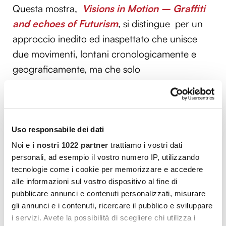
Questa mostra,
Visions in Motion – Graffiti
and echoes of Futurism
, si distingue per un
approccio inedito ed inaspettato che unisce
due movimenti, lontani cronologicamente e
geograficamente, ma che solo
apparentemente sembrano divergenti:
il
Futurismo italiano di inizio 900 ed il
Graffitismo newyorkese della fine degli anni
’70.
Uso responsabile dei dati
Noi e
i nostri 1022 partner
trattiamo i vostri dati
Attraverso varie sezioni, la mostra vuole, infatti,
personali, ad esempio il vostro numero IP, utilizzando
dimostrare, le corrispondenze tra due
tecnologie come i cookie per memorizzare e accedere
alle informazioni sul vostro dispositivo al fine di
movimenti, che, pur nati in contesti diversi,
pubblicare annunci e contenuti personalizzati, misurare
hanno rotto entrambi con il passato, hanno
gli annunci e i contenuti, ricercare il pubblico e sviluppare
condividono la stessa concezione del futuro
i servizi. Avete la possibilità di scegliere chi utilizza i