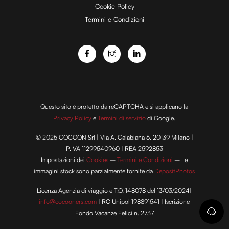
Cookie Policy
Termini e Condizioni
o
Questo sito è protetto da reCAPTCHA e si applicano la
Privacy Policy
e
Termini di servizio
di Google.
© 2025 COCOON Srl | Via A. Calabiana 6, 20139 Milano |
P.IVA 11299540960 | REA 2592853
Impostazioni dei
Cookies
–
Termini e Condizioni
– Le
immagini stock sono parzialmente fornite da
DepositPhotos
Licenza Agenzia di viaggio e T.O. 148078 del 13/03/2024|
info@cocooners.com
| RC Unipol 198891541 | Iscrizione
Fondo Vacanze Felici n. 2737