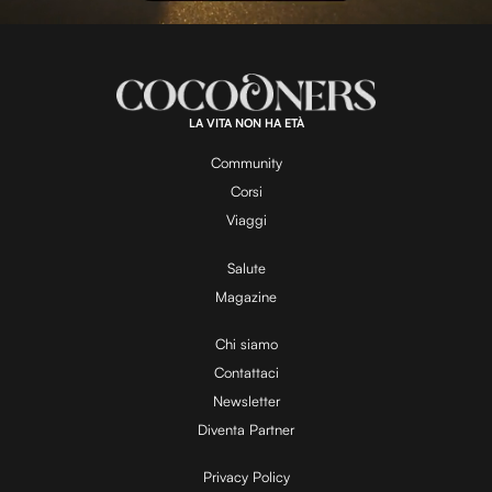
l
L
U
o
n
a
m
d
u
e
t
a
d
e
:
1
0
0
.
LA VITA NON HA ETÀ
0
y
0
%
Community
Corsi
V
Viaggi
Salute
Magazine
i
Chi siamo
Contattaci
d
Newsletter
Diventa Partner
e
Privacy Policy