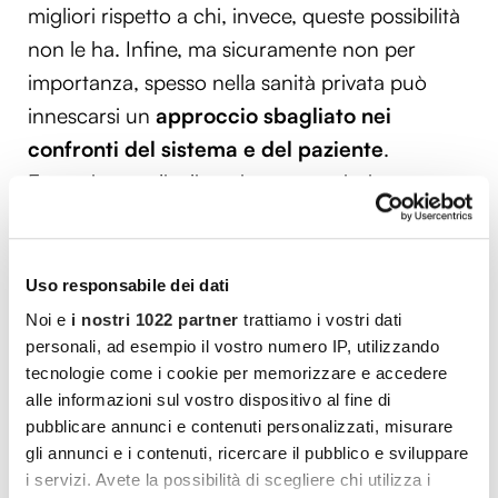
migliori rispetto a chi, invece, queste possibilità
non le ha. Infine, ma sicuramente non per
importanza, spesso nella sanità privata può
innescarsi un
approccio sbagliato nei
confronti del sistema e del paziente
.
Eccessiva medicalizzazione, maggiori
prescrizioni di procedure diagnostiche e/o
terapeutiche evitabili.
Uso responsabile dei dati
Sanità privata o pubblica: qual è la
Noi e
i nostri 1022 partner
trattiamo i vostri dati
soluzione migliore?
personali, ad esempio il vostro numero IP, utilizzando
tecnologie come i cookie per memorizzare e accedere
La
scelta finale
spetta sempre alla
persona
. I
alle informazioni sul vostro dispositivo al fine di
vantaggi e gli svantaggi sono da entrambe le
pubblicare annunci e contenuti personalizzati, misurare
gli annunci e i contenuti, ricercare il pubblico e sviluppare
parti, ma sarà sempre il paziente a scegliere a
i servizi. Avete la possibilità di scegliere chi utilizza i
quale soluzione affidarsi. Molte persone spesso