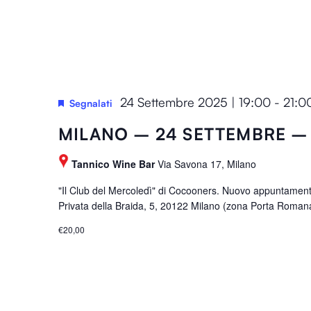
r
a
.
m
.
C
i
e
n
r
p
c
u
24 Settembre 2025 | 19:00
-
21:0
a
Segnalati
t
E
MILANO – 24 SETTEMBRE – 
s
v
w
e
Tannico Wine Bar
Via Savona 17, Milano
i
n
l
"Il Club del Mercoledì" di Cocooners. Nuovo appuntamen
t
l
Privata della Braida, 5, 20122 Milano (zona Porta Romana)
i
c
p
€20,00
a
e
u
r
s
P
e
a