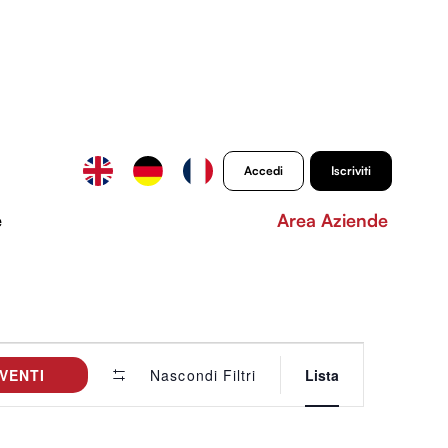
Accedi
Iscriviti
e
Area Aziende
Evento
VENTI
Lista
Viste