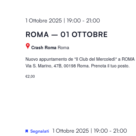
e
f
1 Ottobre 2025 | 19:00
-
21:00
r
e
ROMA – 01 OTTOBRE
s
h
Crash Roma
Roma
w
Nuovo appuntamento de "Il Club del Mercoledì" a ROMA m
i
Via S. Marino, 47B, 00198 Roma. Prenota il tuo posto.
t
€2,00
h
t
h
e
f
i
l
1 Ottobre 2025 | 19:00
-
21:00
Segnalati
t