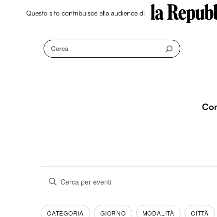
Questo sito contribuisce alla audience di
Skip
to
Cerca
content
Co
Eventi
Eventi
I
n
Ricerca
s
Filtri
C
CATEGORIA
GIORNO
MODALITÀ
CITTÀ
e