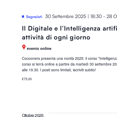
t
r
h
o
e
30 Settembre 2025 | 18:30
-
28 O
l
Segnalati
l
a
Il Digitale e l’Intelligenza arti
i
C
s
attività di ogni giorno
h
t
i
o
evento online
a
f
v
Cocooners presenta una novità 2025: il corso "Intelligenza A
e
corso si terrà online a partire da martedì 30 settembre 202
e
v
alle 19.30. I posti sono limitati, iscriviti subito!
.
e
€75,00
n
t
s
t
o
Ottobre 2025
r