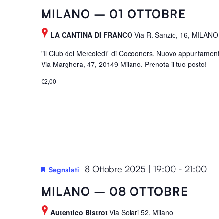
e
MILANO – 01 OTTOBRE
r
e
LA CANTINA DI FRANCO
Via R. Sanzio, 16, MILANO
d
"Il Club del Mercoledì" di Cocooners. Nuovo appuntament
r
Via Marghera, 47, 20149 Milano. Prenota il tuo posto!
e
€2,00
s
u
l
t
s
.
8 Ottobre 2025 | 19:00
-
21:00
Segnalati
MILANO – 08 OTTOBRE
Autentico Bistrot
Via Solari 52, Milano