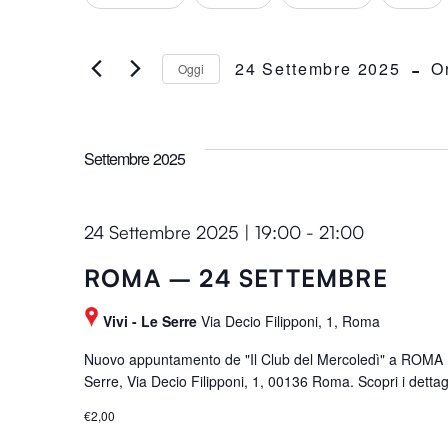
h
e
r
a
i
 - 
n
24 Settembre 2025
O
Oggi
viste
s
g
S
c
i
e
i
Navigazione
n
l
P
Settembre 2025
g
e
a
a
z
r
n
i
24 Settembre 2025 | 19:00
-
21:00
o
y
o
l
o
ROMA – 24 SETTEMBRE
n
a
f
a
C
Vivi - Le Serre
Via Decio Filipponi, 1, Roma
t
l
h
h
Nuovo appuntamento de "Il Club del Mercoledì" a ROMA m
a
i
e
Serre, Via Decio Filipponi, 1, 00136 Roma. Scopri i dettagl
d
a
f
a
v
€2,00
o
t
e