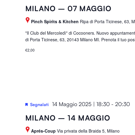
e
MILANO – 07 MAGGIO
r
e
Pinch Spirits & Kitchen
Ripa di Porta Ticinese, 63, M
d
"Il Club del Mercoledì" di Cocooners. Nuovo appuntament
r
di Porta Ticinese, 63, 20143 Milano MI. Prenota il tuo pos
e
€2,00
s
u
l
t
s
.
14 Maggio 2025 | 18:30
-
20:30
Segnalati
MILANO – 14 MAGGIO
Aprés-Coup
Via privata della Braida 5, Milano