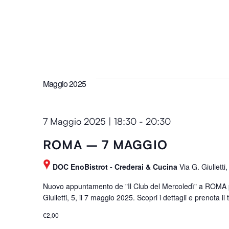
r
a
.
m
.
C
i
e
n
r
p
c
u
a
Maggio 2025
t
E
s
v
w
e
7 Maggio 2025 | 18:30
-
20:30
i
n
l
t
ROMA – 7 MAGGIO
l
i
c
DOC EnoBistrot - Crederai & Cucina
Via G. Giuliett
p
a
e
Nuovo appuntamento de "Il Club del Mercoledì" a ROMA p
u
r
Giulietti, 5, il 7 maggio 2025. Scopri i dettagli e prenota il
s
P
€2,00
e
a