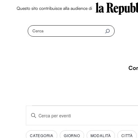
Questo sito contribuisce alla audience di
Skip
to
Cerca
content
Co
Eventi
Eventi
I
n
Ricerca
s
Filtri
C
CATEGORIA
GIORNO
MODALITÀ
CITTÀ
e