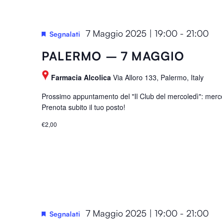
e
f
7 Maggio 2025 | 19:00
-
21:00
Segnalati
r
e
PALERMO – 7 MAGGIO
s
h
Farmacia Alcolica
Via Alloro 133, Palermo, Italy
w
Prossimo appuntamento del "Il Club del mercoledì": merco
i
Prenota subito il tuo posto!
t
€2,00
h
t
h
e
f
i
l
7 Maggio 2025 | 19:00
-
21:00
Segnalati
t