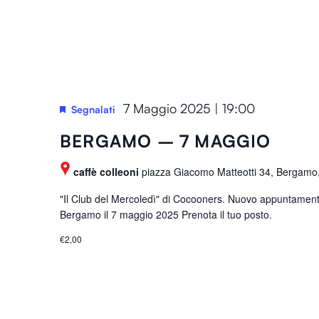
t
r
h
o
e
l
l
a
i
C
s
h
7 Maggio 2025 | 19:00
Segnalati
t
i
o
BERGAMO – 7 MAGGIO
a
f
v
e
caffè colleoni
piazza Giacomo Matteotti 34, Bergamo, 
e
v
.
"Il Club del Mercoledì" di Cocooners. Nuovo appuntame
e
Bergamo il 7 maggio 2025 Prenota il tuo posto.
n
€2,00
t
s
t
o
r