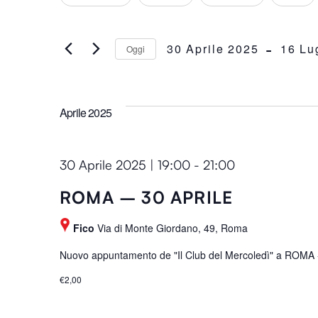
h
e
r
a
i
 - 
n
30 Aprile 2025
16 Lu
Oggi
viste
s
g
S
c
i
e
i
Navigazione
n
l
P
Aprile 2025
g
e
a
a
z
r
n
i
30 Aprile 2025 | 19:00
-
21:00
o
y
o
l
o
ROMA – 30 APRILE
n
a
f
a
C
Fico
Via di Monte Giordano, 49, Roma
t
l
h
h
Nuovo appuntamento de "Il Club del Mercoledì" a ROMA - 30
a
i
e
d
a
€2,00
f
a
v
o
t
e