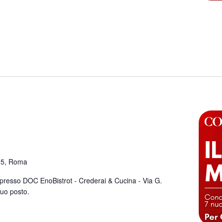
i, 5, Roma
resso DOC EnoBistrot - Crederai & Cucina - Via G.
 tuo posto.