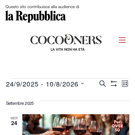
Close Me
Questo sito contribuisce alla audience di
Skip
to
Men
content
LA VITA NON HA ETÀ
Eventi
Eventi
24/9/2025
 - 
10/8/2026
Ev
C
L
M
E
S
I
O
Ricerca
R
Vi
S
S
e
Settembre 2025
C
T
T
e
l
R
A
Na
A
A
e
F
MER
viste
24
I
z
L
i
T