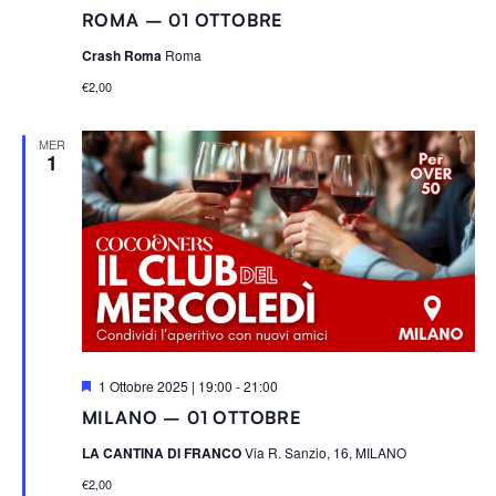
ROMA – 01 OTTOBRE
Crash Roma
Roma
€2,00
MER
1
S
1 Ottobre 2025 | 19:00
-
21:00
e
MILANO – 01 OTTOBRE
g
n
LA CANTINA DI FRANCO
Via R. Sanzio, 16, MILANO
a
l
€2,00
a