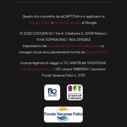
Questo sito è protetto da reCAPTCHA e si applicano la
Privacy Policy
e
Termini di servizio
di Google.
© 2025 COCOON Srl | Via A. Calabiana 6, 20139 Milano |
P.IVA 11299540960 | REA 2592853
Impostazioni dei
Cookies
–
Termini e Condizioni
– Le
immagini stock sono parzialmente fornite da
DepositPhotos
Licenza Agenzia di viaggio e T.O. 148078 del 13/03/2024|
info@cocooners.com
| RC Unipol 198891541 | Iscrizione
Fondo Vacanze Felici n. 2737