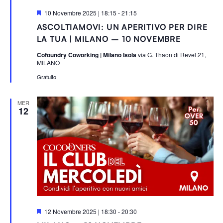
S
10 Novembre 2025 | 18:15
-
21:15
e
ASCOLTIAMOVI: UN APERITIVO PER DIRE
g
n
LA TUA | MILANO – 10 NOVEMBRE
a
l
Cofoundry Coworking | Milano Isola
via G. Thaon di Revel 21,
a
MILANO
t
i
Gratuito
MER
12
S
12 Novembre 2025 | 18:30
-
20:30
e