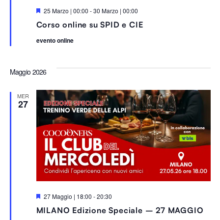
S
25 Marzo | 00:00
-
30 Marzo | 00:00
e
Corso online su SPID e CIE
g
n
evento online
a
l
a
t
Maggio 2026
i
MER
27
S
27 Maggio | 18:00
-
20:30
e
MILANO Edizione Speciale – 27 MAGGIO
g
n