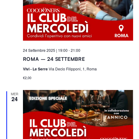
Navigaz
R
o
I
n
a
l
a
d
24 Settembre 2025 | 19:00
-
21:00
a
ROMA – 24 SETTEMBRE
t
a
Vivi - Le Serre
Via Decio Filipponi, 1, Roma
.
€2,00
MER
24