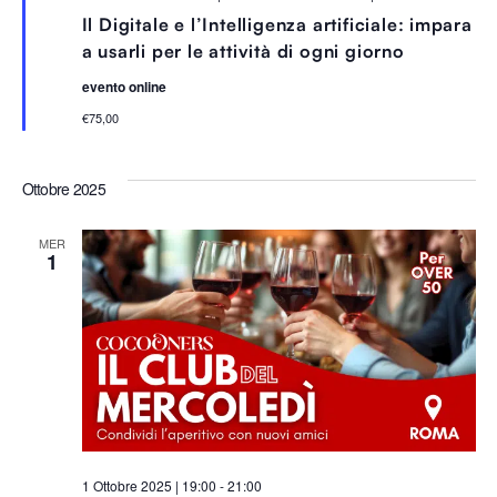
e
Il Digitale e l’Intelligenza artificiale: impara
g
n
a usarli per le attività di ogni giorno
a
l
evento online
a
t
€75,00
i
Ottobre 2025
MER
1
1 Ottobre 2025 | 19:00
-
21:00