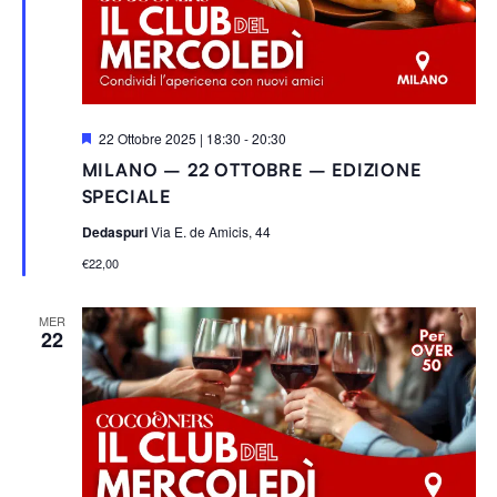
S
22 Ottobre 2025 | 18:30
-
20:30
e
MILANO – 22 OTTOBRE – EDIZIONE
g
n
SPECIALE
a
l
Dedaspuri
Via E. de Amicis, 44
a
t
€22,00
i
MER
22