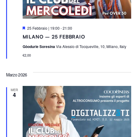
S
25 Febbraio | 19:00
-
21:00
e
MILANO – 25 FEBBRAIO
g
n
Gòodurie Soresina
Via Alessio di Tocqueville, 10, Milano, Italy
a
l
€2,00
a
t
i
Marzo 2026
MER
4