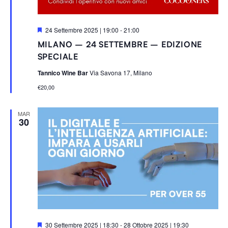
S
24 Settembre 2025 | 19:00
-
21:00
e
MILANO – 24 SETTEMBRE – EDIZIONE
g
n
SPECIALE
a
l
Tannico Wine Bar
Via Savona 17, Milano
a
t
€20,00
i
MAR
30
S
30 Settembre 2025 | 18:30
-
28 Ottobre 2025 | 19:30