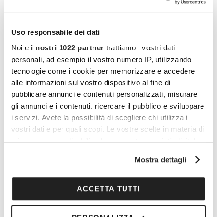
t
i
Gratuito
Uso responsabile dei dati
MER
5
Noi e
i nostri 1022 partner
trattiamo i vostri dati
personali, ad esempio il vostro numero IP, utilizzando
tecnologie come i cookie per memorizzare e accedere
alle informazioni sul vostro dispositivo al fine di
pubblicare annunci e contenuti personalizzati, misurare
gli annunci e i contenuti, ricercare il pubblico e sviluppare
i servizi. Avete la possibilità di scegliere chi utilizza i
vostri dati e per quali scopi. Le vostre scelte in materia di
privacy sono applicabili solo su questa proprietà digitale
5 Novembre 2025 | 18:30
-
20:30
in cui avete effettuato le vostre scelte. È possibile
ROMA – 05 NOVEMBRE
Mostra dettagli
modificare o revocare il proprio consenso in qualsiasi
Vinificio
Piazza dell'Emporio, 1,, Roma
momento dalla Dichiarazione sui cookie o facendo clic
€2,00
sull'icona di attivazione della privacy.
ACCETTA TUTTI
MER
Con il tuo consenso, vorremmo anche: