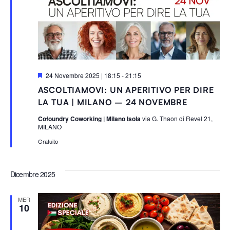
S
24 Novembre 2025 | 18:15
-
21:15
e
ASCOLTIAMOVI: UN APERITIVO PER DIRE
g
n
LA TUA | MILANO – 24 NOVEMBRE
a
l
Cofoundry Coworking | Milano Isola
via G. Thaon di Revel 21,
a
MILANO
t
i
Gratuito
Dicembre 2025
MER
10