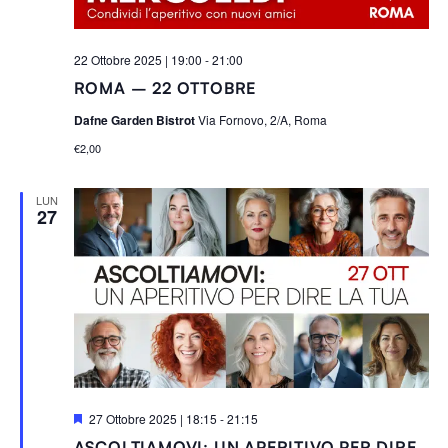
22 Ottobre 2025 | 19:00
-
21:00
ROMA – 22 OTTOBRE
Dafne Garden Bistrot
Via Fornovo, 2/A, Roma
€2,00
LUN
27
S
27 Ottobre 2025 | 18:15
-
21:15
e
ASCOLTIAMOVI: UN APERITIVO PER DIRE