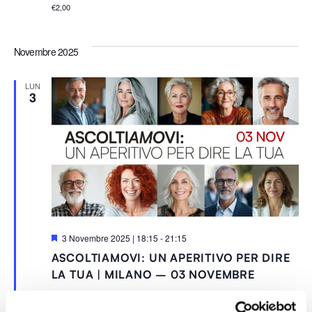
€2,00
Novembre 2025
LUN
3
S
3 Novembre 2025 | 18:15
-
21:15
e
ASCOLTIAMOVI: UN APERITIVO PER DIRE
g
n
LA TUA | MILANO – 03 NOVEMBRE
a
l
Cofoundry Coworking | Milano Isola
via G. Thaon di Revel 21,
a
MILANO