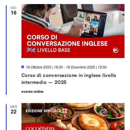
t
i
GIO
16
S
16 Ottobre 2025 | 18:30
-
18 Dicembre 2025 | 19:30
e
Corso di conversazione in inglese livello
g
n
intermedio – 2025
a
l
evento online
a
t
i
MER
22