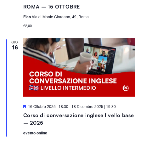
ROMA – 15 OTTOBRE
Fico
Via di Monte Giordano, 49, Roma
€2,00
GIO
16
S
16 Ottobre 2025 | 18:30
-
18 Dicembre 2025 | 19:30
e
Corso di conversazione inglese livello base
g
n
– 2025
a
l
evento online
a