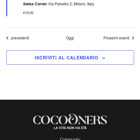
Swiss Corner
Via Palestro 2, Milano, Italy
a
l
€15,00
a
t
i
Eventi
precedenti
Oggi
Prossimi eventi
ISCRIVITI AL CALENDARIO
LA VITA NON HA ETÀ
Community