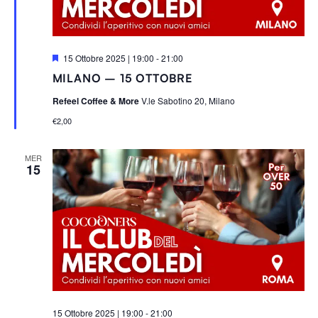
S
15 Ottobre 2025 | 19:00
-
21:00
e
MILANO – 15 OTTOBRE
g
n
Refeel Coffee & More
V.le Sabotino 20, Milano
a
l
€2,00
a
t
i
MER
15
15 Ottobre 2025 | 19:00
-
21:00