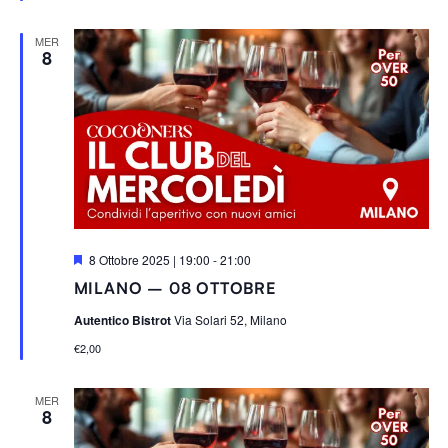
t
i
MER
8
S
8 Ottobre 2025 | 19:00
-
21:00
e
MILANO – 08 OTTOBRE
g
n
Autentico Bistrot
Via Solari 52, Milano
a
l
€2,00
a
t
i
MER
8