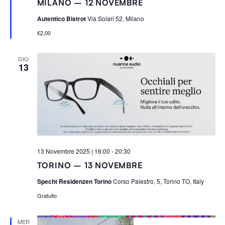
MILANO – 12 NOVEMBRE
g
n
Autentico Bistrot
Via Solari 52, Milano
a
l
€2,00
a
t
i
GIO
13
13 Novembre 2025 | 16:00
-
20:30
TORINO – 13 NOVEMBRE
Specht Residenzen Torino
Corso Palestro, 5, Torino TO, Italy
Gratuito
MER