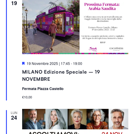
19
S
19 Novembre 2025 | 17:45
-
19:00
e
MILANO Edizione Speciale – 19
g
n
NOVEMBRE
a
l
Fermata Piazza Castello
a
t
€10,00
i
LUN
24