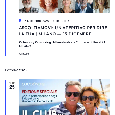
S
15 Dicembre 2025 | 18:15
-
21:15
e
ASCOLTIAMOVI: UN APERITIVO PER DIRE
g
n
LA TUA | MILANO – 15 DICEMBRE
a
l
Cofoundry Coworking | Milano Isola
via G. Thaon di Revel 21,
a
MILANO
t
i
Gratuito
Febbraio 2026
MER
25