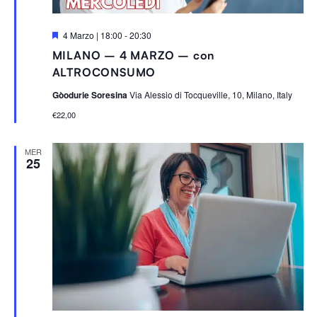
S
4 Marzo | 18:00
-
20:30
e
MILANO – 4 MARZO – con
g
n
ALTROCONSUMO
a
l
Gòodurie Soresina
Via Alessio di Tocqueville, 10, Milano, Italy
a
t
€22,00
i
MER
25