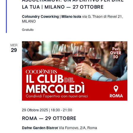
g
n
LA TUA | MILANO – 27 OTTOBRE
a
l
Cofoundry Coworking | Milano Isola
via G. Thaon di Revel 21,
a
MILANO
t
i
Gratuito
MER
29
29 Ottobre 2025 | 18:30
-
21:00
ROMA – 29 OTTOBRE
Dafne Garden Bistrot
Via Fornovo, 2/A, Roma