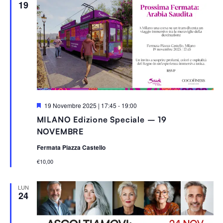
19
S
19 Novembre 2025 | 17:45
-
19:00
e
MILANO Edizione Speciale – 19
g
n
NOVEMBRE
a
l
Fermata Piazza Castello
a
t
€10,00
i
LUN
24