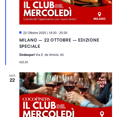
S
22 Ottobre 2025 | 18:30
-
20:30
e
MILANO – 22 OTTOBRE – EDIZIONE
g
n
SPECIALE
a
l
Dedaspuri
Via E. de Amicis, 44
a
t
€22,00
i
MER
22