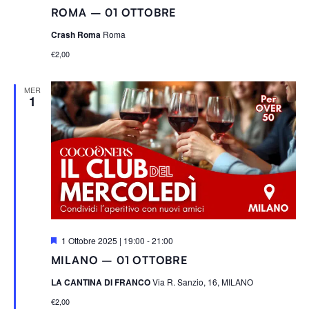
ROMA – 01 OTTOBRE
Crash Roma
Roma
€2,00
MER
1
S
1 Ottobre 2025 | 19:00
-
21:00
e
MILANO – 01 OTTOBRE
g
n
LA CANTINA DI FRANCO
Via R. Sanzio, 16, MILANO
a
l
€2,00
a