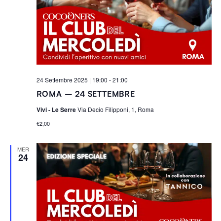
Navigaz
R
o
I
n
a
l
a
d
24 Settembre 2025 | 19:00
-
21:00
a
ROMA – 24 SETTEMBRE
t
a
Vivi - Le Serre
Via Decio Filipponi, 1, Roma
.
€2,00
MER
24