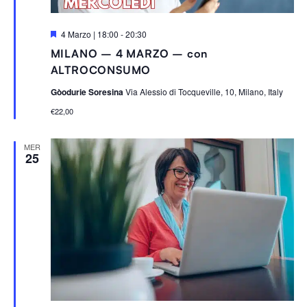
S
4 Marzo | 18:00
-
20:30
e
MILANO – 4 MARZO – con
g
n
ALTROCONSUMO
a
l
Gòodurie Soresina
Via Alessio di Tocqueville, 10, Milano, Italy
a
t
€22,00
i
MER
25