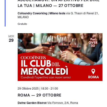
g
n
LA TUA | MILANO – 27 OTTOBRE
a
l
Cofoundry Coworking | Milano Isola
via G. Thaon di Revel 21,
a
MILANO
t
i
Gratuito
MER
29
29 Ottobre 2025 | 18:30
-
21:00
ROMA – 29 OTTOBRE
Dafne Garden Bistrot
Via Fornovo, 2/A, Roma