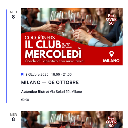
t
i
MER
8
S
8 Ottobre 2025 | 19:00
-
21:00
e
MILANO – 08 OTTOBRE
g
n
Autentico Bistrot
Via Solari 52, Milano
a
l
€2,00
a
t
i
MER
8