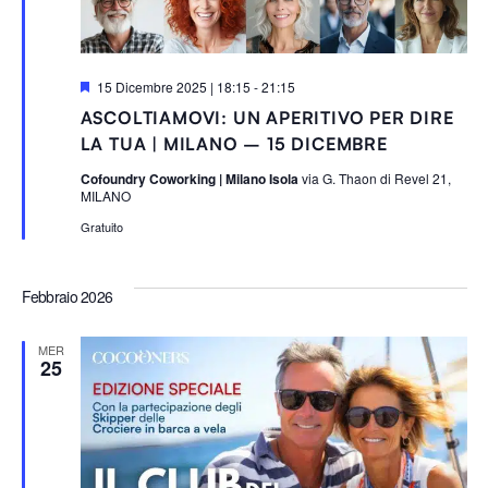
S
15 Dicembre 2025 | 18:15
-
21:15
e
ASCOLTIAMOVI: UN APERITIVO PER DIRE
g
n
LA TUA | MILANO – 15 DICEMBRE
a
l
Cofoundry Coworking | Milano Isola
via G. Thaon di Revel 21,
a
MILANO
t
i
Gratuito
Febbraio 2026
MER
25