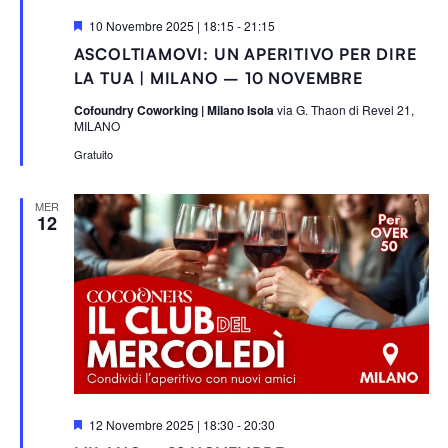
S
10 Novembre 2025 | 18:15
-
21:15
e
ASCOLTIAMOVI: UN APERITIVO PER DIRE
g
n
LA TUA | MILANO – 10 NOVEMBRE
a
l
Cofoundry Coworking | Milano Isola
via G. Thaon di Revel 21,
a
MILANO
t
i
Gratuito
MER
12
S
12 Novembre 2025 | 18:30
-
20:30
e