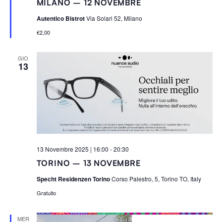
MILANO – 12 NOVEMBRE
g
n
Autentico Bistrot
Via Solari 52, Milano
a
l
€2,00
a
t
i
GIO
13
13 Novembre 2025 | 16:00
-
20:30
TORINO – 13 NOVEMBRE
Specht Residenzen Torino
Corso Palestro, 5, Torino TO, Italy
Gratuito
MER