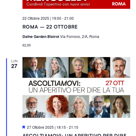
22 Ottobre 2025 | 19:00
-
21:00
ROMA – 22 OTTOBRE
Dafne Garden Bistrot
Via Fornovo, 2/A, Roma
€2,00
LUN
27
S
27 Ottobre 2025 | 18:15
-
21:15
e
ASCOLTIAMOVI: UN APERITIVO PER DIRE