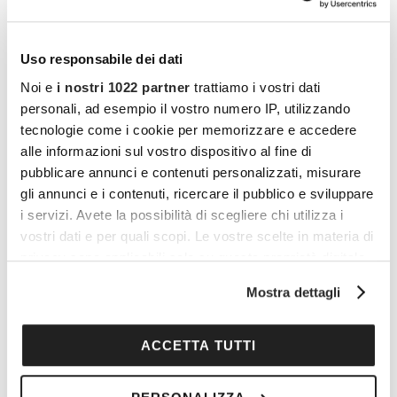
t
i
Gratuito
Uso responsabile dei dati
MER
5
Noi e
i nostri 1022 partner
trattiamo i vostri dati
personali, ad esempio il vostro numero IP, utilizzando
tecnologie come i cookie per memorizzare e accedere
alle informazioni sul vostro dispositivo al fine di
pubblicare annunci e contenuti personalizzati, misurare
gli annunci e i contenuti, ricercare il pubblico e sviluppare
i servizi. Avete la possibilità di scegliere chi utilizza i
vostri dati e per quali scopi. Le vostre scelte in materia di
privacy sono applicabili solo su questa proprietà digitale
5 Novembre 2025 | 18:30
-
20:30
in cui avete effettuato le vostre scelte. È possibile
ROMA – 05 NOVEMBRE
Mostra dettagli
modificare o revocare il proprio consenso in qualsiasi
Vinificio
Piazza dell'Emporio, 1,, Roma
momento dalla Dichiarazione sui cookie o facendo clic
€2,00
sull'icona di attivazione della privacy.
ACCETTA TUTTI
MER
Con il tuo consenso, vorremmo anche: