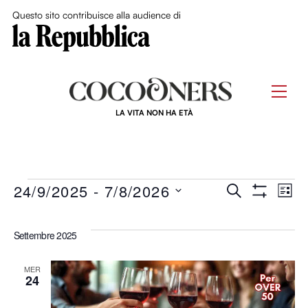
Close Me
Questo sito contribuisce alla audience di
Skip
to
Men
content
LA VITA NON HA ETÀ
Eventi
Eventi
24/9/2025
 - 
7/8/2026
Ev
C
L
M
E
S
I
O
Ricerca
R
Vi
S
S
e
Settembre 2025
C
T
T
e
l
R
A
Na
A
A
e
F
MER
viste
24
I
z
L
i
T