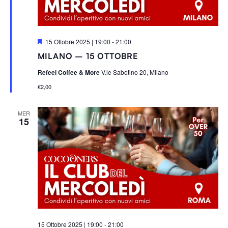
S
15 Ottobre 2025 | 19:00
-
21:00
e
MILANO – 15 OTTOBRE
g
n
Refeel Coffee & More
V.le Sabotino 20, Milano
a
l
€2,00
a
t
i
MER
15
15 Ottobre 2025 | 19:00
-
21:00