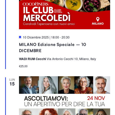
S
10 Dicembre 2025 | 18:00
-
20:30
e
MILANO Edizione Speciale – 10
g
n
DICEMBRE
a
l
WADI RUM Cecchi
Via Antonio Cecchi 10, Milano, Italy
a
t
€25,00
i
LUN
15