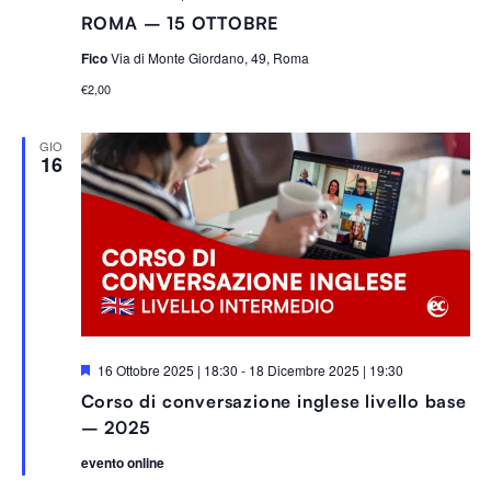
ROMA – 15 OTTOBRE
Fico
Via di Monte Giordano, 49, Roma
€2,00
GIO
16
S
16 Ottobre 2025 | 18:30
-
18 Dicembre 2025 | 19:30
e
Corso di conversazione inglese livello base
g
n
– 2025
a
l
evento online
a