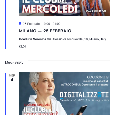
S
25 Febbraio | 19:00
-
21:00
e
MILANO – 25 FEBBRAIO
g
n
Gòodurie Soresina
Via Alessio di Tocqueville, 10, Milano, Italy
a
l
€2,00
a
t
i
Marzo 2026
MER
4