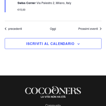
Swiss Corner
Via Palestro 2, Milano, Italy
a
l
€15,00
a
t
i
Eventi
precedenti
Oggi
Prossimi eventi
ISCRIVITI AL CALENDARIO
LA VITA NON HA ETÀ
Community