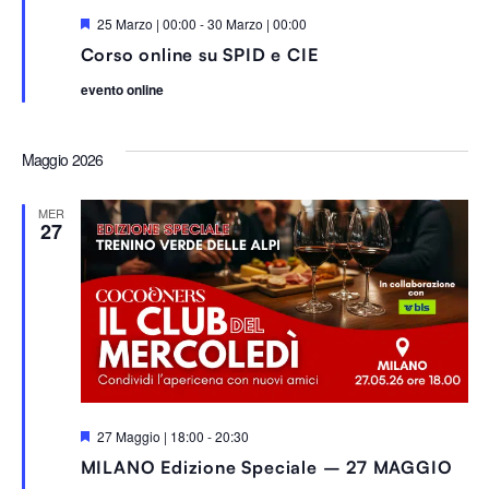
S
25 Marzo | 00:00
-
30 Marzo | 00:00
e
Corso online su SPID e CIE
g
n
evento online
a
l
a
t
Maggio 2026
i
MER
27
S
27 Maggio | 18:00
-
20:30
e
MILANO Edizione Speciale – 27 MAGGIO
g
n