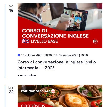
t
i
GIO
16
S
16 Ottobre 2025 | 18:30
-
18 Dicembre 2025 | 19:30
e
Corso di conversazione in inglese livello
g
n
intermedio – 2025
a
l
evento online
a
t
i
MER
22