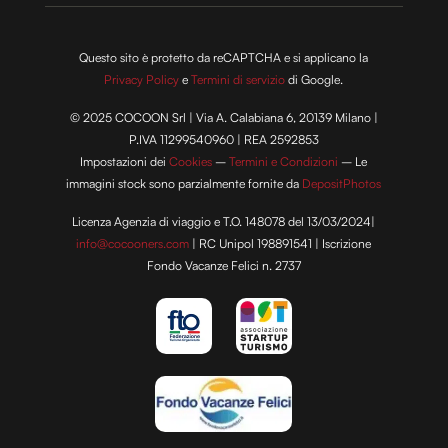
Questo sito è protetto da reCAPTCHA e si applicano la
Privacy Policy
e
Termini di servizio
di Google.
© 2025 COCOON Srl | Via A. Calabiana 6, 20139 Milano |
P.IVA 11299540960 | REA 2592853
Impostazioni dei
Cookies
–
Termini e Condizioni
– Le
immagini stock sono parzialmente fornite da
DepositPhotos
Licenza Agenzia di viaggio e T.O. 148078 del 13/03/2024|
info@cocooners.com
| RC Unipol 198891541 | Iscrizione
Fondo Vacanze Felici n. 2737