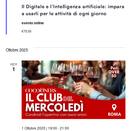
e
Il Digitale e l’Intelligenza artificiale: impara
g
n
a usarli per le attività di ogni giorno
a
l
evento online
a
t
€75,00
i
Ottobre 2025
MER
1
1 Ottobre 2025 | 19:00
-
21:00