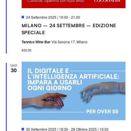
S
24 Settembre 2025 | 19:00
-
21:00
e
MILANO – 24 SETTEMBRE – EDIZIONE
g
n
SPECIALE
a
l
Tannico Wine Bar
Via Savona 17, Milano
a
t
€20,00
i
MAR
30
S
30 Settembre 2025 | 18:30
-
28 Ottobre 2025 | 19:30