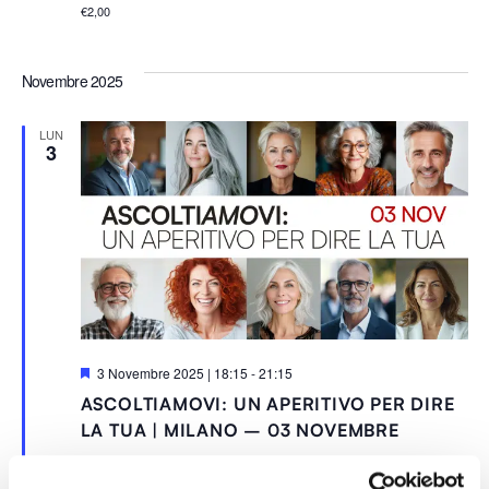
€2,00
Novembre 2025
LUN
3
S
3 Novembre 2025 | 18:15
-
21:15
e
ASCOLTIAMOVI: UN APERITIVO PER DIRE
g
n
LA TUA | MILANO – 03 NOVEMBRE
a
l
Cofoundry Coworking | Milano Isola
via G. Thaon di Revel 21,
a
MILANO