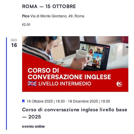
ROMA – 15 OTTOBRE
Fico
Via di Monte Giordano, 49, Roma
€2,00
GIO
16
S
16 Ottobre 2025 | 18:30
-
18 Dicembre 2025 | 19:30
e
Corso di conversazione inglese livello base
g
n
– 2025
a
l
evento online
a