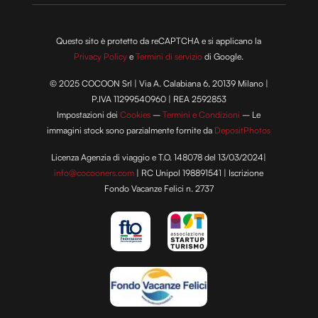
Questo sito è protetto da reCAPTCHA e si applicano la
Privacy Policy
e
Termini di servizio
di Google.
© 2025 COCOON Srl | Via A. Calabiana 6, 20139 Milano |
P.IVA 11299540960 | REA 2592853
Impostazioni dei
Cookies
–
Termini e Condizioni
– Le
immagini stock sono parzialmente fornite da
DepositPhotos
Licenza Agenzia di viaggio e T.O. 148078 del 13/03/2024|
info@cocooners.com
| RC Unipol 198891541 | Iscrizione
Fondo Vacanze Felici n. 2737