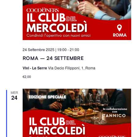
Navigaz
R
o
I
n
a
l
a
d
24 Settembre 2025 | 19:00
-
21:00
a
ROMA – 24 SETTEMBRE
t
a
Vivi - Le Serre
Via Decio Filipponi, 1, Roma
.
€2,00
MER
24