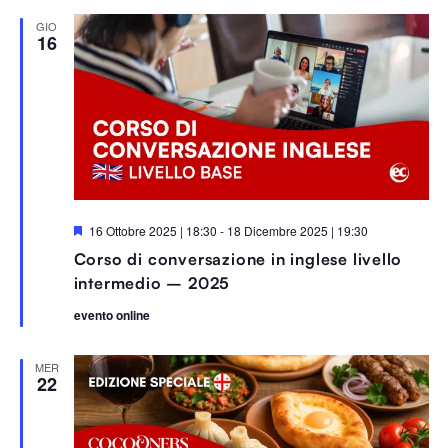
t
i
GIO
16
S
16 Ottobre 2025 | 18:30
-
18 Dicembre 2025 | 19:30
e
Corso di conversazione in inglese livello
g
n
intermedio – 2025
a
l
evento online
a
t
i
MER
22