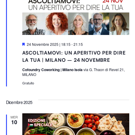
S
24 Novembre 2025 | 18:15
-
21:15
e
ASCOLTIAMOVI: UN APERITIVO PER DIRE
g
n
LA TUA | MILANO – 24 NOVEMBRE
a
l
Cofoundry Coworking | Milano Isola
via G. Thaon di Revel 21,
a
MILANO
t
i
Gratuito
Dicembre 2025
MER
10