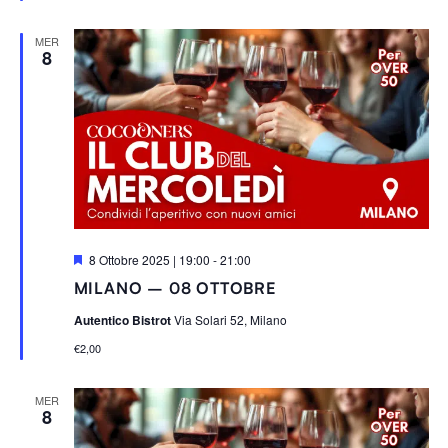
t
i
MER
8
S
8 Ottobre 2025 | 19:00
-
21:00
e
MILANO – 08 OTTOBRE
g
n
Autentico Bistrot
Via Solari 52, Milano
a
l
€2,00
a
t
i
MER
8