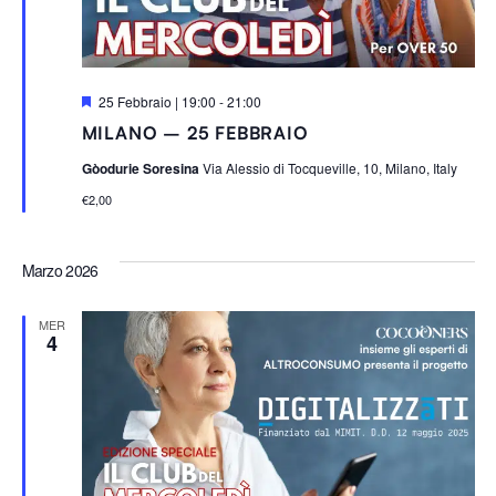
S
25 Febbraio | 19:00
-
21:00
e
MILANO – 25 FEBBRAIO
g
n
Gòodurie Soresina
Via Alessio di Tocqueville, 10, Milano, Italy
a
l
€2,00
a
t
i
Marzo 2026
MER
4