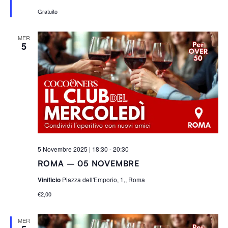
t
i
Gratuito
MER
5
5 Novembre 2025 | 18:30
-
20:30
ROMA – 05 NOVEMBRE
Vinificio
Piazza dell'Emporio, 1,, Roma
€2,00
MER