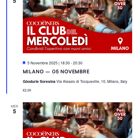
5
S
5 Novembre 2025 | 18:30
-
20:30
e
MILANO – 05 NOVEMBRE
g
n
Gòodurie Soresina
Via Alessio di Tocqueville, 10, Milano, Italy
a
l
€2,00
a
t
i
MER
5