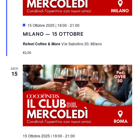
S
15 Ottobre 2025 | 19:00
-
21:00
e
MILANO – 15 OTTOBRE
g
n
Refeel Coffee & More
V.le Sabotino 20, Milano
a
l
€2,00
a
t
i
MER
15
15 Ottobre 2025 | 19:00
-
21:00