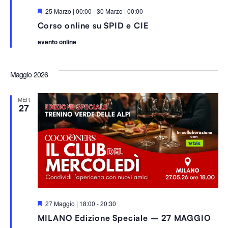
S
25 Marzo | 00:00
-
30 Marzo | 00:00
e
Corso online su SPID e CIE
g
n
evento online
a
l
a
t
Maggio 2026
i
MER
27
S
27 Maggio | 18:00
-
20:30
e
MILANO Edizione Speciale – 27 MAGGIO
g
n