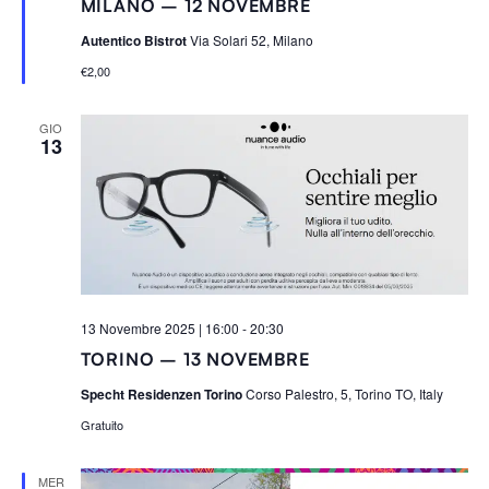
MILANO – 12 NOVEMBRE
g
n
Autentico Bistrot
Via Solari 52, Milano
a
l
€2,00
a
t
i
GIO
13
13 Novembre 2025 | 16:00
-
20:30
TORINO – 13 NOVEMBRE
Specht Residenzen Torino
Corso Palestro, 5, Torino TO, Italy
Gratuito
MER