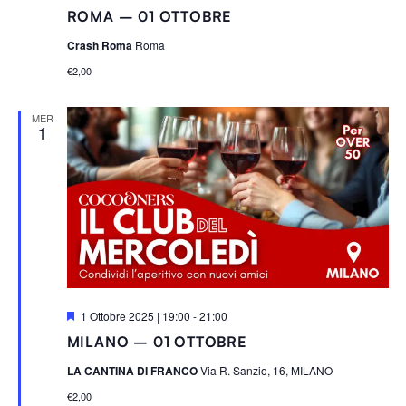
ROMA – 01 OTTOBRE
Crash Roma
Roma
€2,00
MER
1
S
1 Ottobre 2025 | 19:00
-
21:00
e
MILANO – 01 OTTOBRE
g
n
LA CANTINA DI FRANCO
Via R. Sanzio, 16, MILANO
a
l
€2,00
a