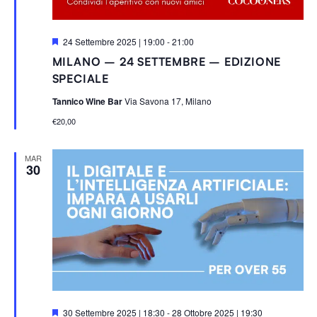
S
24 Settembre 2025 | 19:00
-
21:00
e
MILANO – 24 SETTEMBRE – EDIZIONE
g
n
SPECIALE
a
l
Tannico Wine Bar
Via Savona 17, Milano
a
t
€20,00
i
MAR
30
S
30 Settembre 2025 | 18:30
-
28 Ottobre 2025 | 19:30