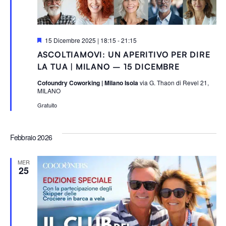
S
15 Dicembre 2025 | 18:15
-
21:15
e
ASCOLTIAMOVI: UN APERITIVO PER DIRE
g
n
LA TUA | MILANO – 15 DICEMBRE
a
l
Cofoundry Coworking | Milano Isola
via G. Thaon di Revel 21,
a
MILANO
t
i
Gratuito
Febbraio 2026
MER
25