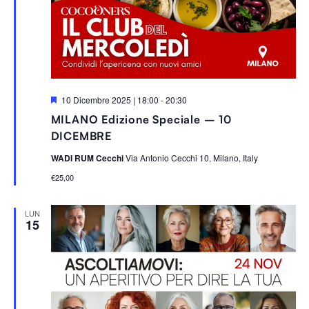
S
10 Dicembre 2025 | 18:00
-
20:30
e
MILANO Edizione Speciale – 10
g
n
DICEMBRE
a
l
WADI RUM Cecchi
Via Antonio Cecchi 10, Milano, Italy
a
t
€25,00
i
LUN
15