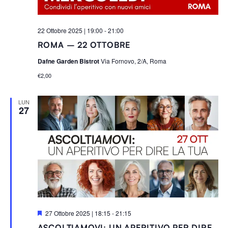
22 Ottobre 2025 | 19:00
-
21:00
ROMA – 22 OTTOBRE
Dafne Garden Bistrot
Via Fornovo, 2/A, Roma
€2,00
LUN
27
S
27 Ottobre 2025 | 18:15
-
21:15
e
ASCOLTIAMOVI: UN APERITIVO PER DIRE