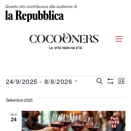
Close Me
Questo sito contribuisce alla audience di
Skip
to
Men
content
LA VITA NON HA ETÀ
Eventi
Eventi
24/9/2025
 - 
8/8/2026
Ev
C
L
M
E
S
I
O
Ricerca
R
Vi
S
S
e
Settembre 2025
C
T
T
e
l
R
A
Na
A
A
e
F
MER
viste
24
I
z
L
i
T