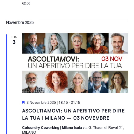
€2,00
Novembre 2025
LUN
3
S
3 Novembre 2025 | 18:15
-
21:15
e
ASCOLTIAMOVI: UN APERITIVO PER DIRE
g
n
LA TUA | MILANO – 03 NOVEMBRE
a
l
Cofoundry Coworking | Milano Isola
via G. Thaon di Revel 21,
a
MILANO