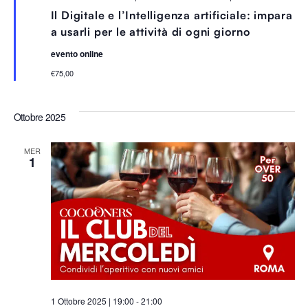
e
Il Digitale e l’Intelligenza artificiale: impara
g
n
a usarli per le attività di ogni giorno
a
l
evento online
a
t
€75,00
i
Ottobre 2025
MER
1
1 Ottobre 2025 | 19:00
-
21:00