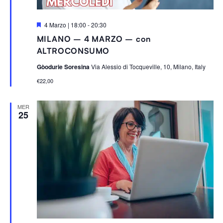
S
4 Marzo | 18:00
-
20:30
e
MILANO – 4 MARZO – con
g
n
ALTROCONSUMO
a
l
Gòodurie Soresina
Via Alessio di Tocqueville, 10, Milano, Italy
a
t
€22,00
i
MER
25