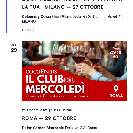
g
n
LA TUA | MILANO – 27 OTTOBRE
a
l
Cofoundry Coworking | Milano Isola
via G. Thaon di Revel 21,
a
MILANO
t
i
Gratuito
MER
29
29 Ottobre 2025 | 18:30
-
21:00
ROMA – 29 OTTOBRE
Dafne Garden Bistrot
Via Fornovo, 2/A, Roma