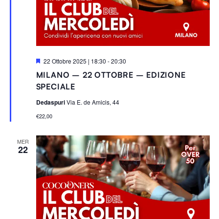
S
22 Ottobre 2025 | 18:30
-
20:30
e
MILANO – 22 OTTOBRE – EDIZIONE
g
n
SPECIALE
a
l
Dedaspuri
Via E. de Amicis, 44
a
t
€22,00
i
MER
22