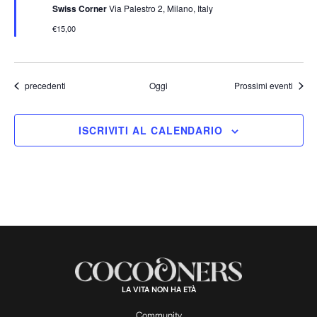
Swiss Corner
Via Palestro 2, Milano, Italy
a
l
€15,00
a
t
i
Eventi
precedenti
Oggi
Prossimi eventi
ISCRIVITI AL CALENDARIO
LA VITA NON HA ETÀ
Community