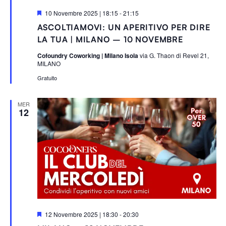
S
10 Novembre 2025 | 18:15
-
21:15
e
ASCOLTIAMOVI: UN APERITIVO PER DIRE
g
n
LA TUA | MILANO – 10 NOVEMBRE
a
l
Cofoundry Coworking | Milano Isola
via G. Thaon di Revel 21,
a
MILANO
t
i
Gratuito
MER
12
S
12 Novembre 2025 | 18:30
-
20:30
e