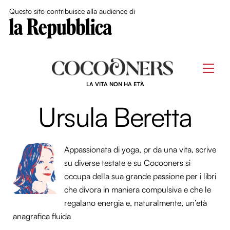
Close Me
Questo sito contribuisce alla audience di
Skip
to
Men
content
LA VITA NON HA ETÀ
Ursula Beretta
Appassionata di yoga, pr da una vita, scrive
su diverse testate e su Cocooners si
occupa della sua grande passione per i libri
che divora in maniera compulsiva e che le
regalano energia e, naturalmente, un’età
anagrafica fluida