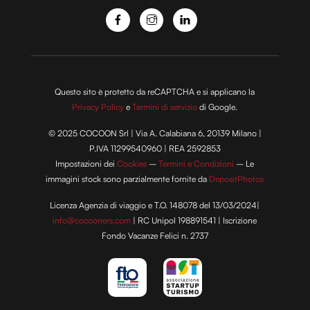
Questo sito è protetto da reCAPTCHA e si applicano la
Privacy Policy
e
Termini di servizio
di Google.
© 2025 COCOON Srl | Via A. Calabiana 6, 20139 Milano |
P.IVA 11299540960 | REA 2592853
Impostazioni dei
Cookies
–
Termini e Condizioni
– Le
immagini stock sono parzialmente fornite da
DepositPhotos
Licenza Agenzia di viaggio e T.O. 148078 del 13/03/2024|
info@cocooners.com
| RC Unipol 198891541 | Iscrizione
Fondo Vacanze Felici n. 2737