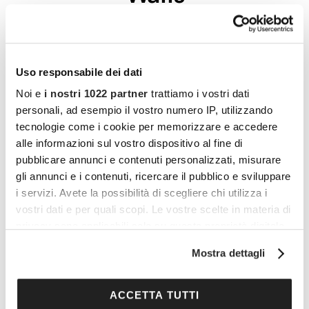
Tutto quello che avreste voluto sapere sulla
menopausa e che non avete avuto il coraggio di
chiedere in un saggio che si legge come un romanzo
Uso responsabile dei dati
LEGGI L'ARTICOLO
Noi e
i nostri 1022 partner
trattiamo i vostri dati
personali, ad esempio il vostro numero IP, utilizzando
tecnologie come i cookie per memorizzare e accedere
alle informazioni sul vostro dispositivo al fine di
pubblicare annunci e contenuti personalizzati, misurare
gli annunci e i contenuti, ricercare il pubblico e sviluppare
i servizi. Avete la possibilità di scegliere chi utilizza i
vostri dati e per quali scopi. Le vostre scelte in materia di
privacy sono applicabili solo su questa proprietà digitale
in cui avete effettuato le vostre scelte. È possibile
Mostra dettagli
modificare o revocare il proprio consenso in qualsiasi
I 10 (+1) MIGLIORI FILM
momento dalla Dichiarazione sui cookie o facendo clic
sull'icona di attivazione della privacy.
ACCETTA TUTTI