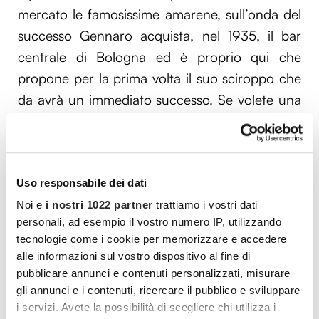
mercato le famosissime amarene, sull’onda del
successo Gennaro acquista, nel 1935, il bar
centrale di Bologna ed è proprio qui che
propone per la prima volta il suo sciroppo che
da avrà un immediato successo. Se volete una
bevanda rinfrescante da fare “last second”
basta versare direttamente nel bicchiere un
cucchiaio di sciroppo in abbondante acqua
Uso responsabile dei dati
fredda e il gioco è fatto. Se invece volete
qualcosa di più artigianale e state cercando un
Noi e
i nostri 1022 partner
trattiamo i vostri dati
personali, ad esempio il vostro numero IP, utilizzando
modo per sperimentare in cucina con i vostri
tecnologie come i cookie per memorizzare e accedere
nipoti potete realizzare la vostra versione di
alle informazioni sul vostro dispositivo al fine di
sciroppo alla menta. Vi serviranno 500 ml di
pubblicare annunci e contenuti personalizzati, misurare
acqua, 300 grammi di zucchero, 70 grammi di
gli annunci e i contenuti, ricercare il pubblico e sviluppare
i servizi. Avete la possibilità di scegliere chi utilizza i
menta di qualsiasi varietà e un limone non