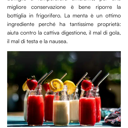
migliore conservazione è bene riporre la
Utilizziamo i cookie per personalizzare contenuti ed
annunci, per fornire funzionalità dei social media e per
bottiglia in frigorifero. La menta è un ottimo
analizzare il nostro traffico. Condividiamo inoltre
ingrediente perché ha tantissime proprietà:
informazioni sul modo in cui utilizzi il nostro sito con i
aiuta contro la cattiva digestione, il mal di gola,
nostri partner che si occupano di analisi dei dati web,
il mal di testa e la nausea.
pubblicità e social media, i quali potrebbero combinarle
con altre informazioni che hai fornito loro o che hanno
raccolto dal tuo utilizzo dei loro servizi.