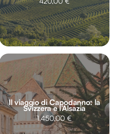
420,00
€
Il viaggio di Capodanno: la
Svizzera e l’Alsazia
1.450,00
€