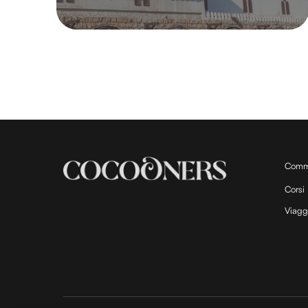
Comm
Corsi
Viagg