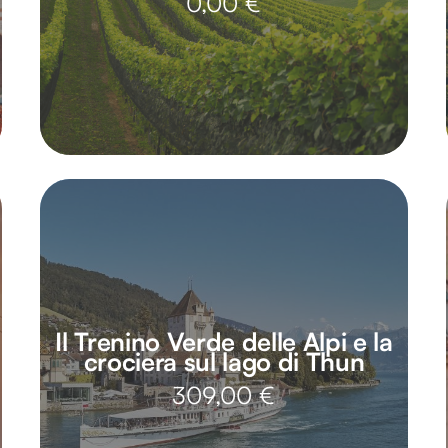
0,00
€
Il Trenino Verde delle Alpi e la
crociera sul lago di Thun
309,00
€