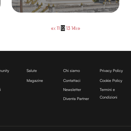
«
‹
11
12
13
14
›
»
unity
Salute
Chi siamo
Privacy Policy
Magazine
Contattaci
Cookie Policy
i
Newsletter
Termini e
Condizioni
Diventa Partner