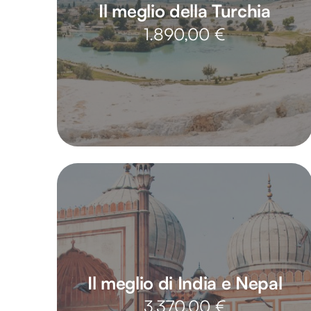
Il meglio della Turchia
1.890,00
€
Il meglio di India e Nepal
3.370,00
€