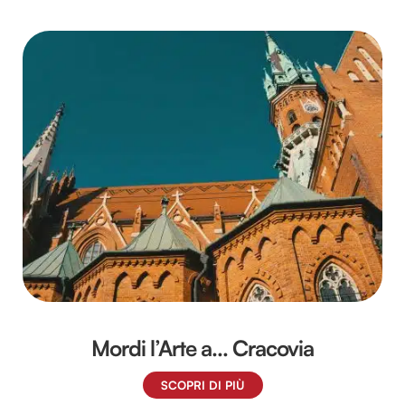
Utilizziamo i cookie per personalizzare contenuti ed
annunci, per fornire funzionalità dei social media e per
analizzare il nostro traffico. Condividiamo inoltre
informazioni sul modo in cui utilizzi il nostro sito con i
nostri partner che si occupano di analisi dei dati web,
pubblicità e social media, i quali potrebbero combinarle
con altre informazioni che hai fornito loro o che hanno
raccolto dal tuo utilizzo dei loro servizi.
Mordi l’Arte a… Cracovia
SCOPRI DI PIÙ