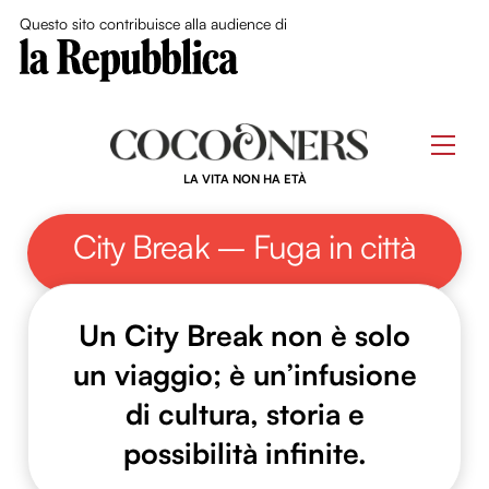
Close Me
Questo sito contribuisce alla audience di
Skip
to
Men
content
LA VITA NON HA ETÀ
City Break – Fuga in città
Un City Break non è solo
un viaggio; è un’infusione
di cultura, storia e
possibilità infinite.